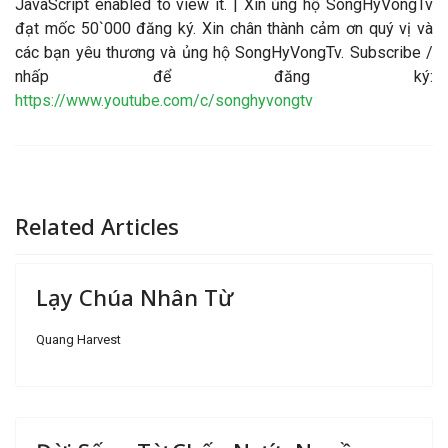
JavaScript enabled to view it.
| Xin ủng hộ SongHyVongTv
đạt mốc 50`000 đăng ký. Xin chân thành cảm ơn quý vị và
các bạn yêu thương và ủng hộ SongHyVongTv. Subscribe /
nhấp để đăng ký:
https://www.youtube.com/c/songhyvongtv
Related Articles
Lạy Chúa Nhân Từ
Quang Harvest