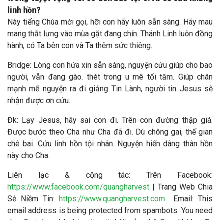
linh hồn?
Này tiếng Chúa mời gọi, hỡi con hãy luôn sẵn sàng. Hãy mau
mang thắt lưng vào mùa gặt đang chín. Thánh Linh luôn đồng
hành, có Ta bên con và Ta thêm sức thiêng.
Bridge: Lòng con hứa xin sẵn sàng, nguyện cứu giúp cho bao
người, vẫn đang gào. thét trong u mê tối tăm. Giúp chân
mạnh mẽ nguyện ra đi giảng Tin Lành, người tin Jesus sẽ
nhận được ơn cứu.
Đk: Lạy Jesus, hãy sai con đi. Trên con đường thập giá.
Được bước theo Cha như Cha đã đi. Dù chông gai, thế gian
chê bai. Cứu linh hồn tội nhân. Nguyện hiến dâng thân hồn
này cho Cha.
Liên lạc & cộng tác
: Trên Facebook:
https://www.facebook.com/quangharvest
| Trang Web Chia
Sẻ Niềm Tin:
https://www.quangharvest.com
Email:
This
email address is being protected from spambots. You need