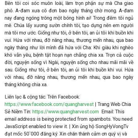
Bên tôi coi sóc muôn loài, làm trọn phận sự mà Cha giao
phó. A-đam xưa cô đơn bao ngày tháng chờ mong. A-đam
nay đang ngóng trông một bóng hình ai! Trong đêm tôi ngủ
mê. Chúa lấy xương sườn chính tôi, tạo dựng nên em người
mà tôi mơ ước. Giống như tôi, ở bên tôi, an ủi tôi khi buồn khi
vui. Hứa với nhau, đỡ nâng nhau, thương mến nhau, qua bao
ngày tháng như lời mình đã hứa với Cha: Khi giàu khi nghèo
khó vẫn yêu, bệnh tật hoạn nạn chẳng chia xa. Trọn cả cuộc
đời, nguyện sống vì Ngài, nguyện sống cho nhau mãi mãi về
sau. Giống như tôi, ở bên tôi, an ủi tôi khi buồn khi vui. Hứa
với nhau, đỡ nâng nhau, thương mến nhau, qua bao ngày
tháng không chia xa.
Liên lạc & cộng tác
: Trên Facebook:
https://www.facebook.com/quangharvest
| Trang Web Chia
Sẻ Niềm Tin:
https://www.quangharvest.com
Email:
This
email address is being protected from spambots. You need
JavaScript enabled to view it.
| Xin ủng hộ SongHyVongTv
đạt mốc 50`000 đăng ký. Xin chân thành cảm ơn quý vị và