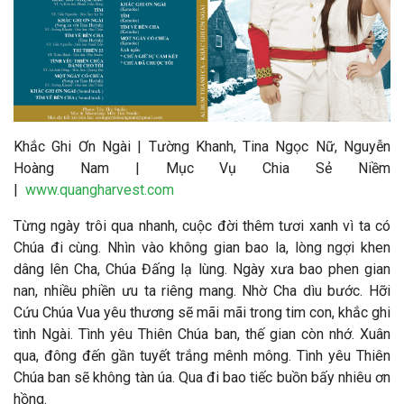
Khắc Ghi Ơn Ngài | Tường Khanh, Tina Ngọc Nữ, Nguyễn
Hoàng Nam | Mục Vụ Chia Sẻ Niềm
|
www.quangharvest.com
Từng ngày trôi qua nhanh, cuộc đời thêm tươi xanh vì ta có
Chúa đi cùng. Nhìn vào không gian bao la, lòng ngợi khen
dâng lên Cha, Chúa Đấng lạ lùng. Ngày xưa bao phen gian
nan, nhiều phiền ưu ta riêng mang. Nhờ Cha dìu bước. Hỡi
Cứu Chúa Vua yêu thương sẽ mãi mãi trong tim con, khắc ghi
tình Ngài. Tình yêu Thiên Chúa ban, thế gian còn nhớ. Xuân
qua, đông đến gần tuyết trắng mênh mông. Tình yêu Thiên
Chúa ban sẽ không tàn úa. Qua đi bao tiếc buồn bấy nhiêu ơn
hồng.