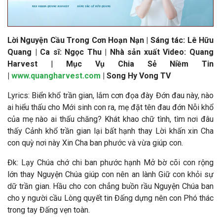
Lời Nguyện Cầu Trong Cơn Hoạn Nạn | Sáng tác: Lê Hữu
Quang | Ca sĩ: Ngọc Thu | Nhà sản xuất Video: Quang
Harvest
|
Mục Vụ Chia Sẻ Niềm Tin
|
www.quangharvest.com
| Song Hy Vong TV
Lyrics: Biển khổ trần gian, lắm cơn đọa đày Đớn đau này, nào
ai hiểu thấu cho Mới sinh con ra, mẹ đặt tên đau đớn Nỗi khổ
của mẹ nào ai thấu chăng? Khát khao chữ tình, tìm nơi đâu
thấy Cảnh khổ trần gian lại bất hạnh thay Lời khấn xin Cha
con quỳ nơi này Xin Cha ban phước và vừa giúp con.
Đk: Lạy Chúa chớ chi ban phước hạnh Mở bờ cõi con rộng
lớn thay Nguyện Chúa giúp con nên an lành Giữ con khỏi sự
dữ trần gian. Hầu cho con chẳng buồn rầu Nguyện Chúa ban
cho y người cầu Lòng quyết tin Đấng dựng nên con Phó thác
trong tay Đấng vẹn toàn.