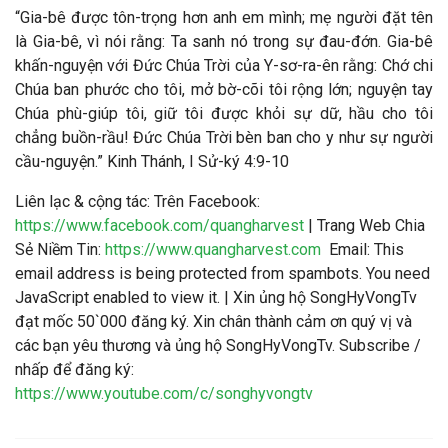
“Gia-bê được tôn-trọng hơn anh em mình; mẹ người đặt tên
là Gia-bê, vì nói rằng: Ta sanh nó trong sự đau-đớn. Gia-bê
khấn-nguyện với Đức Chúa Trời của Y-sơ-ra-ên rằng: Chớ chi
Chúa ban phước cho tôi, mở bờ-cõi tôi rộng lớn; nguyện tay
Chúa phù-giúp tôi, giữ tôi được khỏi sự dữ, hầu cho tôi
chẳng buồn-rầu! Đức Chúa Trời bèn ban cho y như sự người
cầu-nguyện.” Kinh Thánh, I Sử-ký‬ ‭4:9-10‬
Liên lạc & cộng tác
: Trên Facebook:
https://www.facebook.com/quangharvest
| Trang Web Chia
Sẻ Niềm Tin:
https://www.quangharvest.com
Email:
This
email address is being protected from spambots. You need
JavaScript enabled to view it.
| Xin ủng hộ SongHyVongTv
đạt mốc 50`000 đăng ký. Xin chân thành cảm ơn quý vị và
các bạn yêu thương và ủng hộ SongHyVongTv. Subscribe /
nhấp để đăng ký:
https://www.youtube.com/c/songhyvongtv