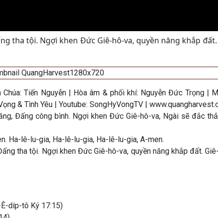
ng tha tội. Ngợi khen Đức Giê-hô-va, quyền năng khắp đất.
h Chúa: Tiến Nguyễn | Hòa âm & phối khí: Nguyễn Đức Trọng | M
 Vọng & Tình Yêu | Youtube: SongHyVongTV | www.quangharvest
ăng, Đấng công bình. Ngợi khen Đức Giê-hô-va, Ngài sẽ đắc thắ
n. Ha-lê-lu-gia, Ha-lê-lu-gia, Ha-lê-lu-gia, A-men.
 Đấng tha tội. Ngợi khen Đức Giê-hô-va, quyền năng khắp đất. Giê
-Ê-díp-tô Ký 17:15)
14)