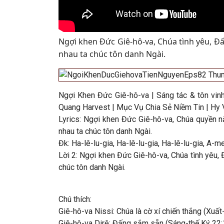
Ngợi khen Đức Giê-hô-va, Chúa tình yêu, Đấ
nhau ta chúc tôn danh Ngài
.
Ngợi Khen Đức Giê-hô-va | Sáng tác & tôn vin
Quang Harvest | Mục Vụ Chia Sẻ Niềm Tin | Hy
Lyrics: Ngợi khen Đức Giê-hô-va, Chúa quyền n
nhau ta chúc tôn danh Ngài.
Đk: Ha-lê-lu-gia, Ha-lê-lu-gia, Ha-lê-lu-gia, A-me
Lời 2: Ngợi khen Đức Giê-hô-va, Chúa tình yêu,
chúc tôn danh Ngài.
Chú thích:
Giê-hô-va Nissi: Chúa là cờ xí chiến thắng (Xuất
Giê-hô-va Dirê: Đấng sắm sẵn (Sáng-thế Ký 22: