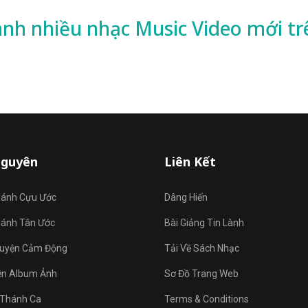
ành nhiều
nhạc
Music Video mới tr
Nguyên
Liên Kết
hánh Cựu Ước
Dâng Hiến
hánh Tân Ước
Bài Giảng Tin Lành
uyện Cảm Động
Tải Về Sách Nhạc
ện Album Ảnh
Sơ Đồ Trang Web
Thánh Ca
Terms & Conditions