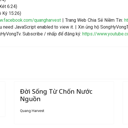
Xét 6:24)
ô Ký 15:26)
ww.facebook.com/quangharvest
| Trang Web Chia Sẻ Niềm Tin:
h
 need JavaScript enabled to view it.
| Xin ủng hộ SongHyVongT
ngHyVongTv. Subscribe / nhấp để đăng ký:
https://www.youtube.
Đời Sống Từ Chốn Nước
Nguồn
Quang Harvest