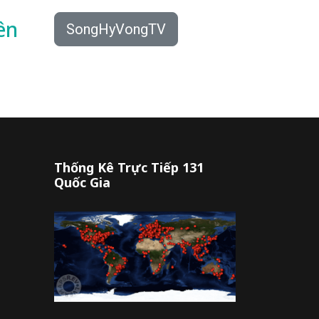
ên
SongHyVongTV
Thống Kê Trực Tiếp 131
Quốc Gia