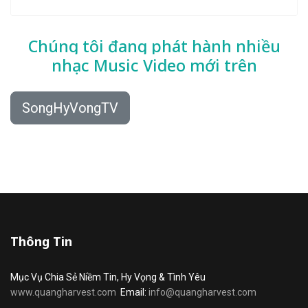
Chúng tôi đang phát hành nhiều
nhạc
Music Video mới trên
SongHyVongTV
Thông Tin
Mục Vụ Chia Sẻ Niềm Tin, Hy Vọng & Tình Yêu
www.quangharvest.com
Email:
info@quangharvest.com