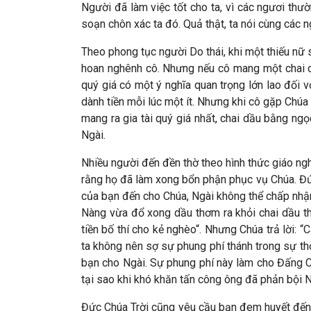
Người đã làm việc tốt cho ta, vì các ngươi th
soạn chôn xác ta đó. Quả thật, ta nói cùng các n
Theo phong tục người Do thái, khi một thiếu nữ 
hoan nghênh cô. Nhưng nếu cô mang một chai dầ
quý giá có một ý nghĩa quan trọng lớn lao đối 
dành tiền mỗi lúc một ít. Nhưng khi cô gặp Chú
mang ra gia tài quý giá nhất, chai dầu bằng ng
Ngài.
Nhiều người đến đền thờ theo hình thức giáo ngh
rằng họ đã làm xong bổn phận phục vụ Chúa. Đứ
của bạn đến cho Chúa, Ngài không thể chấp nhậ
Nàng vừa đổ xong dầu thơm ra khỏi chai dầu thì
tiền bố thí cho kẻ nghèo“. Nhưng Chúa trả lời: 
ta không nên sợ sự phung phí thánh trong sự th
bạn cho Ngài. Sự phung phí này làm cho Đấng Ch
tại sao khi khó khăn tấn công ông đã phản bội N
Đức Chúa Trời cũng yêu cầu bạn đem huyết đến