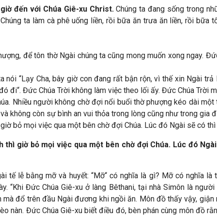
 giờ đến với Chúa Giê-xu Christ.
Chúng ta đang sống trong nhữ
Chúng ta làm cà phê uống liền, rồi bữa ăn trưa ăn liền, rồi bữa 
 thượng, để tôn thờ Ngài chúng ta cũng mong muốn xong ngay. Đ
 nói “Lạy Cha, bây giờ con đang rất bận rộn, vì thế xin Ngài trả 
 đó đi“. Đức Chúa Trời không làm việc theo lối ấy. Đức Chúa Trời 
úa. Nhiều người không chờ đợi nổi buổi thờ phượng kéo dài một ti
à không còn sự bình an vui thỏa trong lòng cũng như trong gia đ
iờ bỏ mọi việc qua một bên chờ đợi Chúa. Lúc đó Ngài sẽ có thì 
thì giờ bỏ mọi việc qua một bên chờ đợi Chúa. Lúc đó Ngài 
i tế lễ bằng mỡ và huyết: “Mỡ“ có nghĩa là gì? Mỡ có nghĩa là 
ày.
“Khi Đức Chúa Giê-xu ở làng Bêthani, tại nhà Simôn là ngườ
 mà đổ trên đầu Ngài đương khi ngồi ăn. Môn đồ thấy vậy, giận 
ghèo nàn. Đức Chúa Giê-xu biết điều đó, bèn phán cùng môn đồ r