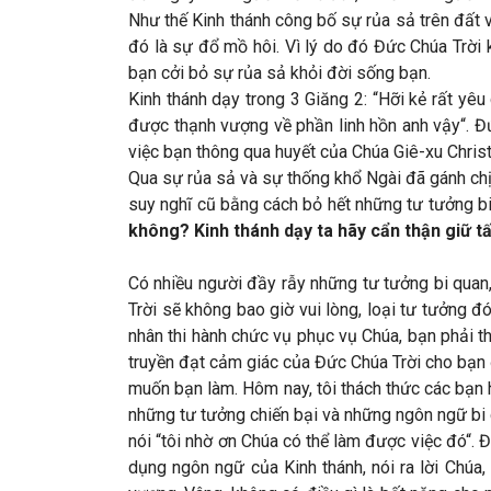
Như thế Kinh thánh công bố sự rủa sả trên đất 
đó là sự đổ mồ hôi. Vì lý do đó Đức Chúa Trời
bạn cởi bỏ sự rủa sả khỏi đời sống bạn.
Kinh thánh dạy trong 3 Giăng 2: “Hỡi kẻ rất y
được thạnh vượng về phần linh hồn anh vậy“. Đứ
việc bạn thông qua huyết của Chúa Giê-xu Christ
Qua sự rủa sả và sự thống khổ Ngài đã gánh chị
suy nghĩ cũ bằng cách bỏ hết những tư tưởng bi
không? Kinh thánh dạy ta hãy cẩn thận giữ t
Có nhiều người đầy rẫy những tư tưởng bi quan,
Trời sẽ không bao giờ vui lòng, loại tư tưởng đ
nhân thi hành chức vụ phục vụ Chúa, bạn phải th
truyền đạt cảm giác của Đức Chúa Trời cho bạn
muốn bạn làm. Hôm nay, tôi thách thức các bạn 
những tư tưởng chiến bại và những ngôn ngữ bi
nói “tôi nhờ ơn Chúa có thể làm được việc đó“.
dụng ngôn ngữ của Kinh thánh, nói ra lời Chúa,