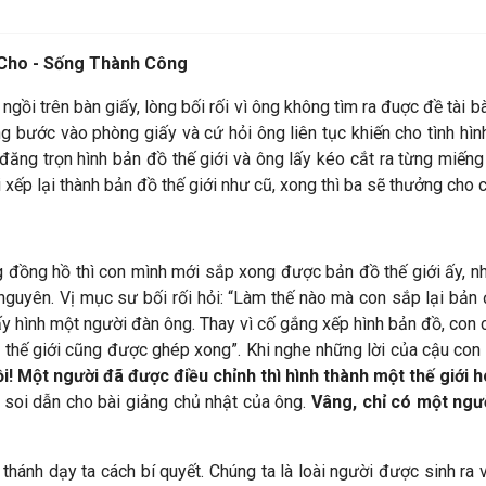
 Cho - Sống Thành Công
gồi trên bàn giấy, lòng bối rối vì ông không tìm ra đuợc đề tài 
ông bước vào phòng giấy và cứ hỏi ông liên tục khiến cho tình hìn
đăng trọn hình bản đồ thế giới và ông lấy kéo cắt ra từng miếng 
ếp lại thành bản đồ thế giới như cũ, xong thì ba sẽ thưởng cho c
g đồng hồ thì con mình mới sắp xong được bản đồ thế giới ấy, như
 nguyên. Vị mục sư bối rối hỏi: “Làm thế nào mà con sắp lại bản 
ấy hình một người đàn ông. Thay vì cố gắng xếp hình bản đồ, con 
ồ thế giới cũng được ghép xong”.
Khi nghe những lời của cậu con 
i! Một người đã được điều chỉnh thì hình thành một thế giới 
soi dẫn cho bài giảng chủ nhật của ông.
Vâng, chỉ có một ngườ
thánh dạy ta cách bí quyết. Chúng ta là loài người được sinh ra 