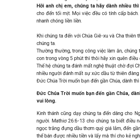
Hỡi anh chị em, chúng ta hãy dành nhiều thì
cho đến tối mịt. Mọi việc đều có tính cấp bách. 
nhanh chóng liền liền.
Khi chúng ta đến với Chúa Giê-xu và Cha thiên
chúng ta.
Thường thường, trong công việc làm ăn, chúng ta
con trong vòng 5 phút thì thôi hãy xin quên điều
Thế hệ chúng ta đánh mất nghệ thuật chờ đợi Ch
nhiều người đánh mất sự xức dầu từ thiên đàng v
Đức Chúa Trời muốn bạn đến gần Chúa, dành thì g
Đức Chúa Trời muốn bạn đến gần Chúa, dành 
vui lòng.
Kinh thánh cũng dạy chúng ta đến dâng cho Ngà
người. Mathiơ 26:6-13 cho chúng ta biết điều n
ngọc trắng đựng dầu thơm quý giá lắm, đến gần
thể bán được nhiều tiền và lấy mà thí cho kẻ n