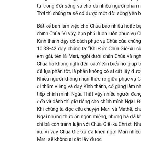
tự trong đời sống và cho dù nhiều người phàn n
Trời thì chúng ta sẽ có được một đời sống yên bì
Bất kể bạn làm việc cho Chúa bao nhiêu hoặc bạ
chính Chúa. Vì vậy, bạn phải luôn luôn phục vụ C
Kinh thánh dạy dỗ cách phục vụ Chúa của chúng
10:38-42 dạy chúng ta:
“Khi Đức Chúa Giê-xu cù
em gái, tên là Mari, ngồi dưới chân Chúa và ng
Chúa há không nghĩ đến sao? Xin biểu nó giúp tô
đã lựa phần tốt, là phần không có ai cất lấy đượ
Nhiều người không nhận thức rõ giữa phục vụ C
đi thăm viếng và dạy Kinh thánh, cố gắng làm n
tiếp chính mình Ngài. Thật vậy nhiều người đa
đến và dành thì giờ riêng cho chính mình Ngài. 
Khi chúng ta đọc câu chuyện Mari và Mathê, ch
Ngài những thức ăn ngon miệng, nhưng bà đã kh
chí bà còn tranh luận với Chúa Giê-xu Christ. N
xu. Vì vậy Chúa Giê-xu đã khen ngợi Mari nhiề
Mari sẽ không ai cất lấy được.