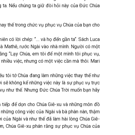
g ta. Nếu chúng ta giữ đòi hỏi này của Đức Chúa
thay thế trong chức vụ phục vụ Chúa của bạn cho
ên có lời chép: “.... và họ đến gần ta“. Sách Luca
là Mathê, rước Ngài vào nhà mình. Người có một
rằng “Lạy Chúa, em tôi để một mình tôi phục vụ,
 nhiều việc, nhưng có một việc cần mà thôi. Mari
u tôi tớ Chúa đang làm những việc thay thế như
i sẽ không kể những việc này là sự phục vụ trực
c vụ như thế. Nhưng Đức Chúa Trời muốn bạn hãy
ón tiếp để dọn cho Chúa Giê-xu và những môn đồ
 những công việc của Ngài và bà phàn nàn, thậm
ời của Ngài và như thế đã làm hài lòng Chúa Giê-
hơn, Chúa Giê-xu phán rằng sự phục vụ Chúa của