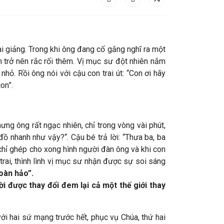
bài giảng. Trong khi ông đang cố gắng nghĩ ra một
h trở nên rắc rối thêm.
Vị mục sư đột nhiên nắm
nhỏ. Rồi ông nói với cậu con trai út: “Con ơi hãy
on”.
ng ông rất ngạc nhiên, chỉ trong vòng vài phút,
đồ nhanh như vậy?“. Cậu bé trả lời: “Thưa ba, ba
chỉ ghép cho xong hình người đàn ông và khi con
trai, thình lình vị mục sư nhận được sự soi sáng
hoàn hảo”.
i được thay đổi đem lại cả một thế giới thay
với hai sứ mạng trước hết, phục vụ Chúa, thứ hai