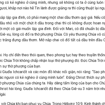
ường có kẻ nghèo ở cùng mình, nhưng sẽ không có ta ở cùng luôn 
gươi, khắp nơi nào hễ Tin lành được giảng ra thì cũng thuật lại n
sắp lập gia đình, cô phải mang một chai dầu thơm quý giá. Nếu c
u nhỏ với một chút ít dầu trong chai thì cô không được hoan n
với một cô gái muốn lập gia đình.
Đối với Mari, cô đã chuẩn bị d
a Giê-xu, lòng cô đổ ra thờ phượng Chúa. Cô yêu thương Chúa vô c
ọc trắng đựng dầu thơm. Mở nắp chai cô đổ tất cả dầu trên đầu C
i. Họ chỉ đến theo thói quen, theo phong tục hay theo truyền thốn
c Chúa Trời không chấp nhận loại thờ phượng đó. Đức Chúa Trờ
n sự thờ phượng của bạn.
 Giuđa Ichcariốt và các môn đồ khác nổi giận, nói rằng: “Sao p
“Các ngươi có kẻ nghèo ở cùng mình luôn“. Đấng Christ thích sự 
ờ phượng Chúa của chúng ta. Hãy dâng tấm lòng của bạn cho Chúa 
rist hài lòng.
Giuđa Ichcariốt đã theo Chúa Giê-xu 3 năm trời n
gài.
 với Chúa khi bạn phục vụ Chúa.
Trong Hêbơrơ 10:9, Kinh thánh c