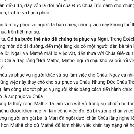
àn điều đó, đây vẫn là đòi hỏi của Đức Chúa Trời dành cho chún
nh, trật tự và hạnh phúc.
n tận tụy phục vụ người ta bao nhiêu, những việc này không thể 
húa trên hết mọi sự.
 ta.
Có ba bước thể nào để chúng ta phục vụ Ngài.
Trong Êxêchi
ng môn đồ đi đường, đến một làng kia có một người đàn bà tên 
he lời Ngài, vả Mathê mải lo việc vặt, đến thưa với Chúa Giê-xu 
i. Chúa đáp rằng “Hỡi Mathê, Mathê, ngươi chịu khó và bối rối về
c“.
húa và phục vụ người khác và sự làm việc cho Chúa. Ngay cả nhiề
hững việc này thay chỗ cho sự phục vụ Chúa. Nhưng Đức Chúa Trờ
ng làm công tác tốt phục vụ người khác bằng cách tiến hành chứ
Đó là sự phục vụ Chúa.
úng ta thấy rằng Mathê đã làm việc vất vả trong sự chuẩn bị đ
ông được khen ngợi vì làm công việc đó. Bà bị vướng chân vì cớ
hưng người em gái bà là Mari đã ngồi dưới chân Chúa lắng nghe l
u hơn Mathê cho dù Mathê đã làm nhiều việc chân tay nặng nề 