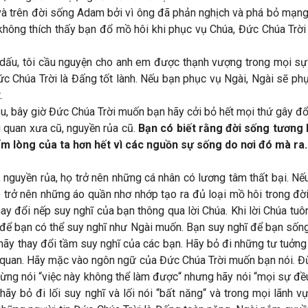
và trên đời sống Adam bởi vì ông đã phản nghịch và phá bỏ mạng 
 không thích thấy bạn đổ mồ hôi khi phục vụ Chúa, Đức Chúa Trờ
êu dấu, tôi cầu nguyện cho anh em được thạnh vượng trong mọi
c Chúa Trời là Đấng tốt lành. Nếu bạn phục vụ Ngài, Ngài sẽ phụ
.
u, bây giờ Đức Chúa Trời muốn bạn hãy cởi bỏ hết mọi thứ gây đổ 
 quan xưa cũ, nguyền rủa cũ.
Bạn có biết rằng đời sống tương 
ấm lòng của ta hơn hết vì các nguồn sự sống do nơi đó mà ra.
 nguyền rủa, họ trở nên những cá nhân có lương tâm thất bại. Nế
ó trở nên những áo quần nhơ nhớp tạo ra đủ loại mồ hôi trong đờ
ay đổi nếp suy nghĩ của bạn thông qua lời Chúa. Khi lời Chúa tu
 để bạn có thể suy nghĩ như Ngài muốn. Bạn suy nghĩ để bạn sốn
hãy thay đổi tầm suy nghĩ của các bạn. Hãy bỏ đi những tư tuởng
 quan. Hãy mặc vào ngôn ngữ của Đức Chúa Trời muốn bạn nói. Đừ
 Đừng nói “việc này không thể làm được“ nhưng hãy nói “mọi sự đ
 hãy bỏ đi lối suy nghĩ và lối nói “bất năng“ và trong mọi lãnh