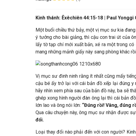
Kinh thánh:
Êxêchiên 44:15-18 |
Paul Yonggi
Một buổi chiều thứ bảy, một vị mục sư kia đang n
ý tưởng cho bài giảng, thì cậu con trai út của 
lấy tờ tạp chí mới xuất bản, xé ra một trong có 
mang những mảnh giấy này sang phòng khác rồi x
Vị mục sư đinh ninh rằng ít nhất cũng mấy tiến
cậu bé ấy trở lại với cái bản đồ xếp lại đúng y
hãy nhìn xem phía sau của bản đồ này, ba sẽ th
ghép xong hình người đàn ông lại thì cái bản đ
lớn lao và ông nói lớn:
“Đúng rồi! Vâng, đúng rồ
Qua câu chuyện này, ông mục sư nhận được sự 
đổi.
Loại thay đổi nào phải đến với con người? Kinh 