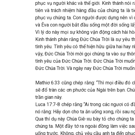
phục vụ người khác và thế giới. Kinh thánh nói
tiên và trách nhiệm hàng đầu của chúng ta là 
phục vụ chúng ta. Con người được dựng nên vì 
và Êva con người bắt đầu sống một đời sống lấ
Vì lý do này mọi sự không vận động cách hài hòa 
Kinh thánh phán rằng Đức Chúa Trời là sự yêu t
tình yêu. Tình yêu có thể hiện hữu giữa hai hay
vậy, Đức Chúa Trời mời gọi chúng ta vào sự thô
tình yêu của Đức Chúa Trời. Đức Chúa Trời muố
Đức Chúa Trời. Và ngày nay Đức Chúa Trời muốn
Mathiơ 6:33 cũng chép rằng: “Thì mọi điều đó c
sẽ đổ tràn các ơn phước của Ngài trên bạn. Chún
trần gian này.
Luca 17:7-8 chép rằng “Ai trong các ngươi có đầ
nó rằng: Hãy dọn cho ta ăn uống xong, rồi sau 
Qua thí dụ này Chúa Giê-xu bày tỏ cho chúng t
chúng ta. Một đầy tớ ra ngoài đồng làm việc sau
uống trước. Không, chủ yêu cầu anh ta đến phục