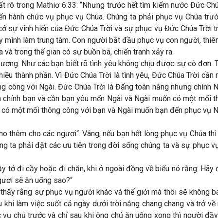
 rất rõ trong Mathiơ 6:33: “Nhưng trước hết tìm kiếm nước Đức C
tiến hành chức vụ phục vụ Chúa. Chúng ta phải phục vụ Chúa trư
cớ sự vinh hiển của Đức Chúa Trời và sự phục vụ Đức Chúa Trời t
y mình làm trung tâm. Con người bắt đầu phục vụ con người, thiê
và trong thế gian có sự buồn bã, chiến tranh xảy ra.
hương. Như các bạn biết rõ tình yêu không chịu được sự cô đơn.
 nhiều thành phần. Vì Đức Chúa Trời là tình yêu, Đức Chúa Trời cầ
ng công với Ngài. Đức Chúa Trời là Đấng toàn năng nhưng chính 
n chính bạn và cần bạn yêu mến Ngài và Ngài muốn có một mối th
 có một mối thông công với bạn và Ngài muốn bạn đến phục vụ N
ho thêm cho các ngươi“. Vâng, nếu bạn hết lòng phục vụ Chúa thì 
g ta phải đặt các ưu tiên trong đời sống chúng ta và sự phục vụ
y tớ đi cầy hoặc đi chăn, khi ở ngoài đồng về biểu nó rằng: Hãy 
ngươi sẽ ăn uống sao?“
a thấy rằng sự phục vụ người khác và thế giới mà thôi sẽ không 
 khi làm việc suốt cả ngày dưới trời nắng chang chang và trở về
 vụ chủ trước và chỉ sau khi ông chủ ăn uống xong thì người đầy