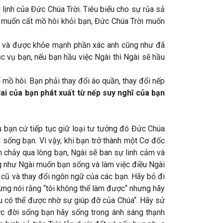
lịnh của Đức Chúa Trời. Tiêu biểu cho sự rủa sả
i muốn cất mồ hôi khỏi bạn, Đức Chúa Trời muốn
 sự và được khỏe mạnh phần xác anh cũng như đã
c vụ bạn, nếu bạn hầu việc Ngài thì Ngài sẽ hầu
mồ hôi. Bạn phải thay đổi áo quần, thay đổi nếp
lai của bạn phát xuất từ nếp suy nghĩ của bạn
u bạn cứ tiếp tục giữ loại tư tưởng đó Đức Chúa
i sống bạn. Vì vậy, khi bạn trở thành một Cơ đốc
ôn chảy qua lòng bạn, Ngài sẽ ban sự linh cảm và
g như Ngài muốn bạn sống và làm việc điều Ngài
 cũ và thay đổi ngôn ngữ của các bạn. Hãy bỏ đi
ng nói rằng “tôi không thể làm được“ nhưng hãy
ều có thể được nhờ sự giúp đỡ của Chúa“. Hãy sử
 vực đời sống bạn hãy sống trong ánh sáng thạnh