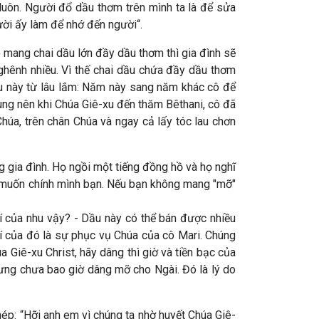
luôn. Người đổ dầu thơm trên mình ta là để sửa
gười ấy làm để nhớ đến người“.
ô mang chai dầu lớn đầy dầu thơm thì gia đình sẽ
ghênh nhiều. Vì thế chai dầu chứa đầy dầu thơm
ầu này từ lâu lắm: Năm này sang năm khác cô để
ùng nên khi Chúa Giê-xu đến thăm Bêthani, cô đã
húa, trên chân Chúa và ngay cả lấy tóc lau chơn
g gia đình. Họ ngồi một tiếng đồng hồ và họ nghĩ
i muốn chính mình bạn. Nếu bạn không mang "mỡ"
hí của nhu vậy? - Dầu này có thể bán được nhiều
phí của đó là sự phục vụ Chúa của cô Mari. Chúng
Giê-xu Christ, hãy dâng thì giờ và tiền bạc của
hưng chưa bao giờ dâng mỡ cho Ngài. Đó là lý do
hép: “Hỡi anh em vì chúng ta nhờ huyết Chúa Giê-