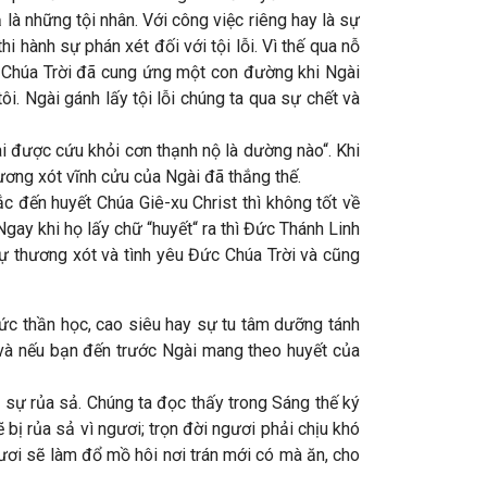
 là những tội nhân. Với công việc riêng hay là sự
i hành sự phán xét đối với tội lỗi. Vì thế qua nỗ
c Chúa Trời đã cung ứng một con đường khi Ngài
ôi. Ngài gánh lấy tội lỗi chúng ta qua sự chết và
i được cứu khỏi cơn thạnh nộ là dường nào“. Khi
hương xót vĩnh cửu của Ngài đã thắng thế.
c đến huyết Chúa Giê-xu Christ thì không tốt về
Ngay khi họ lấy chữ “huyết“ ra thì Đức Thánh Linh
sự thương xót và tình yêu Đức Chúa Trời và cũng
hức thần học, cao siêu hay sự tu tâm dưỡng tánh
 và nếu bạn đến trước Ngài mang theo huyết của
sự rủa sả. Chúng ta đọc thấy trong Sáng thế ký
 bị rủa sả vì ngươi; trọn đời ngươi phải chịu khó
gươi sẽ làm đổ mồ hôi nơi trán mới có mà ăn, cho