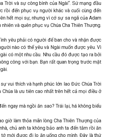
húa Trời và sự công bình của Ngài“. Sứ mạng đầu
ớc rồi đến phục vụ người khác và cuối cùng đến
rên hết mọi sự, nhưng vì cớ sự sa ngã của Adam
n nhiên và quên phục vụ Chúa Cha Thiên Thượng.
 Tình yêu phải có người để ban cho và nhận được
n người nào có thể yêu và Ngài muốn được yêu. Vì
Ngài có một nhu cầu. Nhu cầu đó được tạo ra bởi
ông công với bạn. Bạn rất quan trọng trước mặt
gài.
sự vui thích và hạnh phúc lớn lao Đức Chúa Trời
 Chúa là ưu tiên cao nhất trên hết cả mọi điều ở
đến ngay mà ngồi ăn sao? Trái lại, há không biểu
bao giờ làm thỏa mãn lòng Cha Thiên Thượng của
 nhà, chủ anh ta không bảo anh ta đến tắm rồi ăn
 tớ mới được đi lo ăn uống cho mình. Đây là thứ