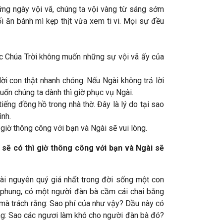
ng ngày vội vã, chúng ta vội vàng từ sáng sớm
tối ăn bánh mì kẹp thịt vừa xem ti vi. Mọi sự đều
ức Chúa Trời không muốn những sự vội vã ấy của
lời con thật nhanh chóng. Nếu Ngài không trả lời
muốn chúng ta dành thì giờ phục vụ Ngài.
ếng đồng hồ trong nhà thờ. Đây là lý do tại sao
ình.
giờ thông công với bạn và Ngài sẽ vui lòng.
sẽ có thì giờ thông công với bạn và Ngài sẽ
tài nguyên quý giá nhất trong đời sống một con
i phung, có một người đàn bà cầm cái chai bằng
mà trách rằng: Sao phí của như vậy? Dầu này có
ằng: Sao các ngươi làm khó cho người đàn bà đó?