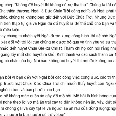
ng chép “Không đổ huyết thì không có sự tha thứ”. Chúng ta tất cả
ha thiên thượng. Ngài là Đức Chúa Trời công nghĩa và Ngài phải th
 khác, chúng ta không bao giờ đến với Đức Chúa Trời. Nhưng Đứ
 trên thập tự giá và Ngài đã đổ huyết ra để thế chỗ cho bạn và t
ô điều kiện.
nay chúng ta nhờ huyết Ngài được xưng công bình, thì sẽ nhờ Ngà
 xét đối với tội lỗi của chúng ta được bỏ qua và tình yêu và sự t
nhắc đến huyết Chúa Giê-xu Christ. Thậm chí họ còn nói rằng nhắ
 gắng lấy mất chữ huyết ra khỏi Kinh thánh và các sách thánh ca. 
ng cá nhân của họ. Nơi nào không có huyết thì nơi đó không có 
 bởi vì bạn đến với Ngài bởi các công việc công đức, các tri t
p trước mặt Chúa. Đức Chúa Trời chỉ muốn thấy huyết con Ngài
n nghênh bạn và ban phước cho bạn.
họ sẽ không mặc quần áo gây đổ mồ hôi. Mồ hôi là hình bóng của 
 nghe theo lời vợ mà ăn trái cây ta dặn không nên ăn, vậy, đất sẽ
ra chông gai và cây tật lê và ngươi sẽ ăn rau của đồng ruộng; n
 vì ngươi là bụi, ngươi sẽ trở về bụi“.