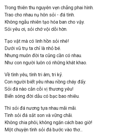
Trong thiên thu nguyên vẹn chẳng phai hình.
Trao cho nhau nụ hôn sỏi - đá tình.
Không ngẫu nhiên tạo hóa ban cho vậy.
Sỏi yêu ơi, sỏi chớ vội dỗi hờn.
Tạo vật mà có linh hồn sỏi nhé!
Dưới vũ trụ ta chỉ là nhỏ bé.
Nhưng muôn đời ta cũng cần có nhau.
Như con người luôn có những khát khao.
Về tình yêu, tình tri âm, tri kỷ.
Con người biết yêu nhau nồng cháy đấy.
Sỏi đá nào cằn cỗi vị thương yêu!
Biển sóng đời dẫu có bạc bao nhiêu.
Thì sỏi đá nương tựa nhau mãi mãi.
Tình sỏi đá sắt son và vững chãi.
Không chia phôi, không ngăn cách bao giờ!
Một chuyện tình sỏi đá bước vào thơ...