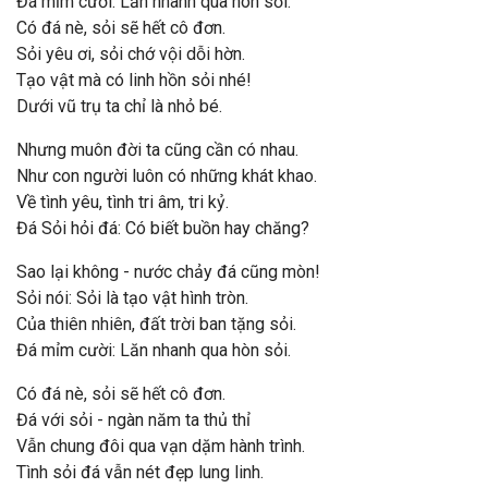
Đá mỉm cười: Lăn nhanh qua hòn sỏi.
Có đá nè, sỏi sẽ hết cô đơn.
Sỏi yêu ơi, sỏi chớ vội dỗi hờn.
Tạo vật mà có linh hồn sỏi nhé!
Dưới vũ trụ ta chỉ là nhỏ bé.
Nhưng muôn đời ta cũng cần có nhau.
Như con người luôn có những khát khao.
Về tình yêu, tình tri âm, tri kỷ.
Đá Sỏi hỏi đá: Có biết buồn hay chăng?
Sao lại không - nước chảy đá cũng mòn!
Sỏi nói: Sỏi là tạo vật hình tròn.
Của thiên nhiên, đất trời ban tặng sỏi.
Đá mỉm cười: Lăn nhanh qua hòn sỏi.
Có đá nè, sỏi sẽ hết cô đơn.
Đá với sỏi - ngàn năm ta thủ thỉ
Vẫn chung đôi qua vạn dặm hành trình.
Tình sỏi đá vẫn nét đẹp lung linh.