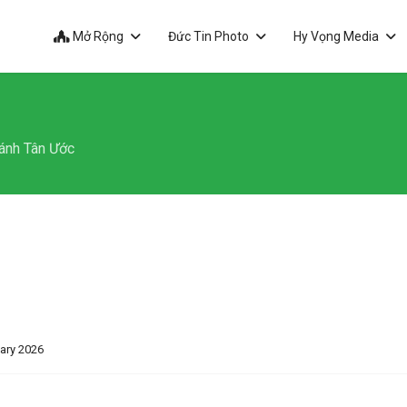
Mở Rộng
Đức Tin Photo
Hy Vọng Media
ánh Tân Ước
ary 2026