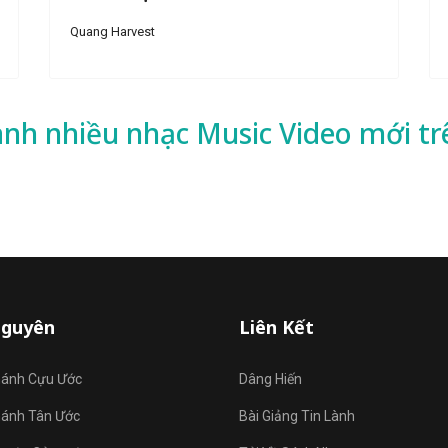
Quang Harvest
ành nhiều
nhạc
Music Video mới tr
Nguyên
Liên Kết
hánh Cựu Ước
Dâng Hiến
hánh Tân Ước
Bài Giảng Tin Lành