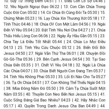
10. Suy Tư Trong Đêm 04:51 | 11. Điều Con Lo Sợ 04:46 |
12. Yêu Người Ngoại Đạo 06:22 | 13. Con Cần Chúa Trong
Cuộc Đời Con 05:02 | 14. Có Chúa Đi Cùng Đôi Ta 05:30 | 15.
Chứng Nhân 05:23 | 16. Lạy Chúa Xin Thương Xót 05:18 | 17.
Tỉnh Thức 04:46 | 18. Chúa Ơi! Con Mệt Lắm 04:56 | 19. Ngài
Đến Vì Yêu 05:04 | 20. Đặt Tình Yêu Nơi Cha 04:27 | 21. Chúa
Thấu Hiểu Lòng Con 06:06 | 22. Ngày Ấy Hầu Gần 05:15 | 23.
Chia Tay Là Điều Tốt Nhất 05:44 | 24. Chúa Lo Mọi Điều
04:13 | 25. Tình Yêu Cứu Chuộc 05:12 | 26. Biến Đổi Bởi
Jesus 04:50 | 27. Ngài Vẫn Thứ Tha 06:01 | 28. Chuyện Đồi
Gô-Gô-Tha 05:36 | 29. Bên Cạnh Jesus 04:54 | 30. Tại Sao
Chúa Đến 05:35 | 31. Chết Vì Yêu 04:18 | 32. Ngài Là Chúa
Các Chúa 04:07 | 33. Chúa Biết Người Con Đang Tìm 05:37 |
34. Tình Yêu Không Phai 05:33 | 35. Lối Đi Nào Cho Ta 05:27
| 36. Tạ Ơn Chúa 04:51 | 37. Con Không Thể Thiếu Ngài 04:15
| 38. Mùa Đông Năm Đó 05:50 | 39. Cảm Tạ Chúa Suốt Một
Năm 03:55 | 40. Thuyền Con Neo Bến Nơi Jesus 05:15 | 41.
Cuộc Sống Đáng Giá Bao Nhiêu? 04:23 | 42. Hãy Nhắc Con
05:17 | 43. Quyền Trong Danh Jesus Cha Ban 04:49 | 44.