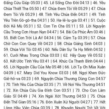
Đấng Cứu Giúp 05:03 | 45. Lẽ Sống Cho Đời 04:13 | 46. Yêu
Chúa Thiết Tha 05:50 | 47. Chúa Đem Tôi Về 05:29 | 47. Chúa
Đem Tôi Về 05:29 | 48. Tình Yêu Chúa Đến 04:31 | 49. Tình
Yêu Trên Gô-gô-tha 04:31 | 50. Ha-lê-lu-gia 03:41 | 51. Cuộc
Đời Kẻ Mù 05:31 | 52. Con Tin Cha 05:11 | 53. Lời Nguyện
Cầu Trong Cơn Hoạn Nạn 04:47 | 54. Bài Ca Phúc Âm 03:46 |
55. Biết Con Trời Là Ai! 04:34 | 56. Cảm Tạ 03:39 | 57. Chúa
Chờ Con Con Quay Về 04:23 | 58. Chúa Giáng Sinh 04:03 |
59. Chúa Với Tôi 03:45 | 60. Nếu Dân Sự Ta Hạ Mình 04:52 |
61. Cưới Nhau Trong Chúa 03:03 | 62. Hãy Quay Về 05:52 |
63. Kết Ước Tình Yêu 03:41 | 64. Khúc Ca Thanh Bình 04:44 |
65. Lời Nguyện Cầu Của Mẹ 05:48 | 66. Lời Tạ Ơn Mùa Xuân
04:09 | 67. Mary Did You Know 03:03 | 68. Ngợi Khen Đức
Giê-hô-va 03:23 | 69. Nguyện Chúa Thương Dùng Con 04:57
| 70. Tình Yêu Của Chúa 03:35 | 71. Về Nơi Yêu Thương 04:51
| 72. Xin Chúa Cứu Gia Đình Con 03:51 | 73. Cho Con Làm
Giáo Sĩ 04:49 | 74. Xin Ngài Xót Thương 04:53 | 75. Chúa
Đến Thế Gian 05:16 | 76. Đón Xuân Xứ Người 04:27 | 77. Hết
Lòng Hầu Việc Chúa 03:39 | 78. Khuyên Người Trở Về Với