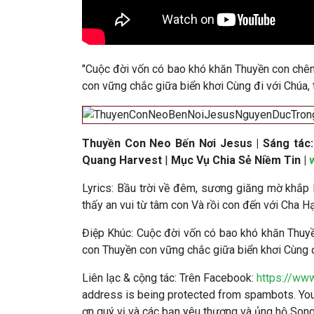
"Cuộc đời vốn có bao khó khăn Thuyền con chênh
con vững chắc giữa biển khơi Cùng đi với Chúa, 
Thuyền Con Neo Bến Nơi Jesus | Sáng tác: 
Quang Harvest
|
Mục Vụ Chia Sẻ Niềm Tin |
Lyrics: Bầu trời về đêm, sương giăng mờ khắp 
thấy an vui từ tâm con Và rồi con đến với Cha H
Điệp Khúc: Cuộc đời vốn có bao khó khăn Thuyề
con Thuyền con vững chắc giữa biển khơi Cùng đi
Liên lạc & cộng tác
: Trên Facebook:
https://ww
address is being protected from spambots. You 
ơn quý vị và các bạn yêu thương và ủng hộ So