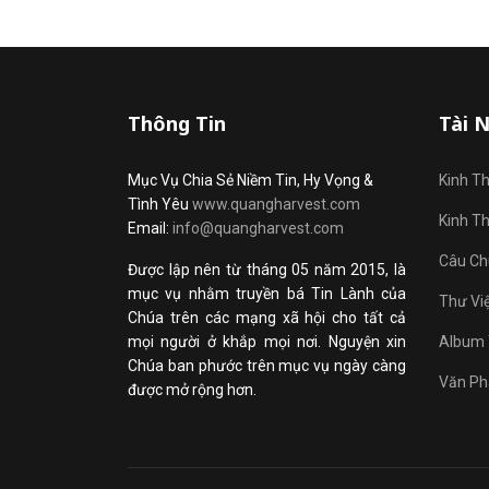
Thông Tin
Tài 
Mục Vụ Chia Sẻ Niềm Tin, Hy Vọng &
Kinh T
Tình Yêu
www.quangharvest.com
Kinh T
Email:
info@quangharvest.com
Câu Ch
Được lập nên từ tháng 05 năm 2015, là
mục vụ nhằm truyền bá Tin Lành của
Thư Vi
Chúa trên các mạng xã hội cho tất cả
mọi người ở khắp mọi nơi. Nguyện xin
Album 
Chúa ban phước trên mục vụ ngày càng
Văn Ph
được mở rộng hơn.