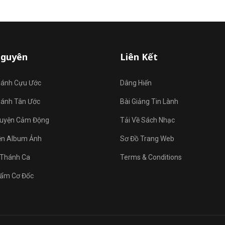
Nguyên
Liên Kết
hánh Cựu Ước
Dâng Hiến
hánh Tân Ước
Bài Giảng Tin Lành
uyện Cảm Động
Tải Về Sách Nhạc
ện Album Ảnh
Sơ Đồ Trang Web
Thánh Ca
Terms & Conditions
ẩm Cơ Đốc