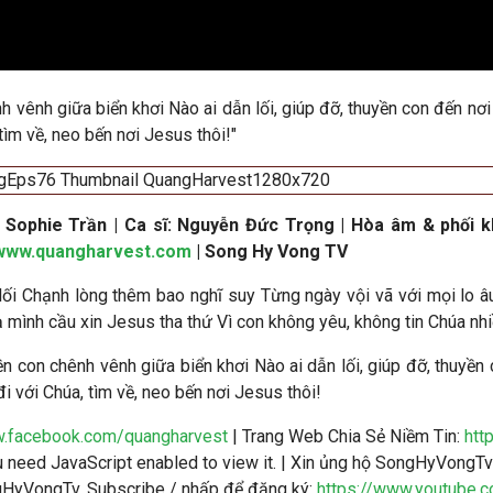
 vênh giữa biển khơi Nào ai dẫn lối, giúp đỡ, thuyền con đến n
tìm về, neo bến nơi Jesus thôi!
"
Sophie Trần | Ca sĩ: Nguyễn Đức Trọng | Hòa âm & phối k
www.quangharvest.com
| Song Hy Vong TV
lối Chạnh lòng thêm bao nghĩ suy Từng ngày vội vã với mọi lo 
ạ mình cầu xin Jesus tha thứ Vì con không yêu, không tin Chúa nhi
n con chênh vênh giữa biển khơi Nào ai dẫn lối, giúp đỡ, thuyền
 với Chúa, tìm về, neo bến nơi Jesus thôi!
w.facebook.com/quangharvest
| Trang Web Chia Sẻ Niềm Tin:
htt
need JavaScript enabled to view it.
| Xin ủng hộ SongHyVongTv 
ngHyVongTv. Subscribe / nhấp để đăng ký:
https://www.youtube.