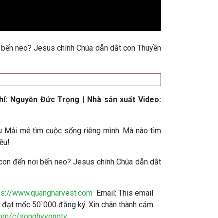
ơi bến neo? Jesus chính Chúa dẫn dắt con Thuyền
hí: Nguyễn Đức Trọng | Nhà sản xuất Video:
âu Mải mê tìm cuộc sống riêng mình. Mà nào tìm
ều!
 con đến nơi bến neo? Jesus chính Chúa dẫn dắt
ps://www.quangharvest.com
Email:
This email
đạt mốc 50`000 đăng ký. Xin chân thành cảm
com/c/songhyvongtv