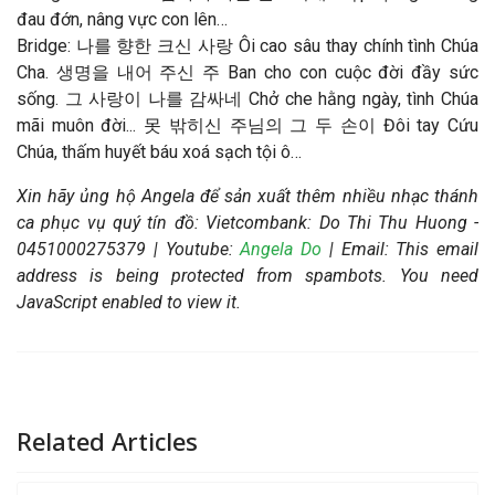
đau đớn, nâng vực con lên…
Bridge: 나를 향한 크신 사랑 Ôi cao sâu thay chính tình Chúa
Cha. 생명을 내어 주신 주 Ban cho con cuộc đời đầy sức
sống. 그 사랑이 나를 감싸네 Chở che hằng ngày, tình Chúa
mãi muôn đời... 못 밖히신 주님의 그 두 손이 Đôi tay Cứu
Chúa, thấm huyết báu xoá sạch tội ô…
Xin hãy ủng hộ Angela để sản xuất thêm nhiều nhạc thánh
ca phục vụ quý tín đồ: Vietcombank: Do Thi Thu Huong -
0451000275379 |
Youtube:
Angela Do
|
Email:
This email
address is being protected from spambots. You need
JavaScript enabled to view it.
Related Articles