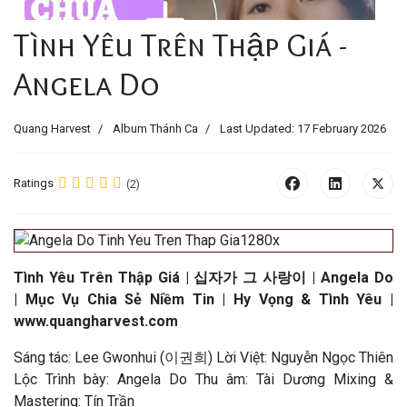
Tình Yêu Trên Thập Giá -
Angela Do
Quang Harvest
Album Thánh Ca
Last Updated: 17 February 2026
Ratings
(2)
Tình Yêu Trên Thập Giá | 십자가 그 사랑이 |
Angela Do
|
Mục Vụ Chia Sẻ Niềm Tin | Hy Vọng & Tình Yêu |
www.quangharvest.com
Sáng tác: Lee Gwonhui (이권희) Lời Việt: Nguyễn Ngọc Thiên
Lộc Trình bày: Angela Do Thu âm: Tài Dương Mixing &
Mastering: Tín Trần