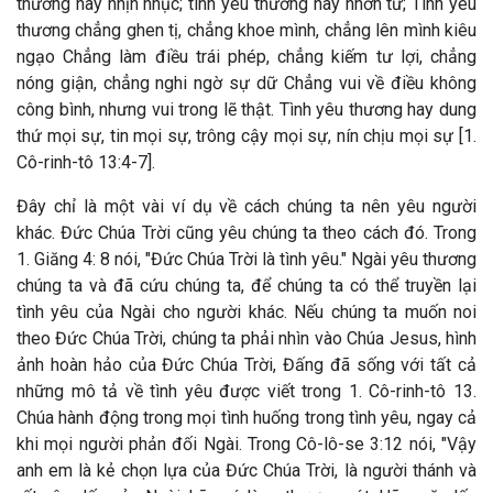
thương hay nhịn nhục; tình yêu thương hay nhơn từ; Tình yêu
thương chẳng ghen tị, chẳng khoe mình, chẳng lên mình kiêu
ngạo Chẳng làm điều trái phép, chẳng kiếm tư lợi, chẳng
nóng giận, chẳng nghi ngờ sự dữ Chẳng vui về điều không
công bình, nhưng vui trong lẽ thật. Tình yêu thương hay dung
thứ mọi sự, tin mọi sự, trông cậy mọi sự, nín chịu mọi sự [1.
Cô-rinh-tô 13:4-7].
Đây chỉ là một vài ví dụ về cách chúng ta nên yêu người
khác. Đức Chúa Trời cũng yêu chúng ta theo cách đó. Trong
1. Giăng 4: 8 nói, "Đức Chúa Trời là tình yêu." Ngài yêu thương
chúng ta và đã cứu chúng ta, để chúng ta có thể truyền lại
tình yêu của Ngài cho người khác. Nếu chúng ta muốn noi
theo Đức Chúa Trời, chúng ta phải nhìn vào Chúa Jesus, hình
ảnh hoàn hảo của Đức Chúa Trời, Đấng đã sống với tất cả
những mô tả về tình yêu được viết trong 1. Cô-rinh-tô 13.
Chúa hành động trong mọi tình huống trong tình yêu, ngay cả
khi mọi người phản đối Ngài. Trong Cô-lô-se 3:12 nói, "Vậy
anh em là kẻ chọn lựa của Đức Chúa Trời, là người thánh và