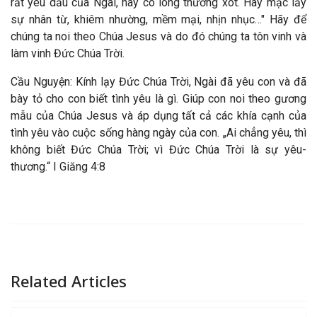
rất yêu dấu của Ngài, hãy có lòng thương xót. Hãy mặc lấy
sự nhân từ, khiêm nhường, mềm mại, nhịn nhục…" Hãy để
chúng ta noi theo Chúa Jesus và do đó chúng ta tôn vinh và
làm vinh Đức Chúa Trời.
Cầu Nguyện: Kính lạy Đức Chúa Trời, Ngài đã yêu con và đã
bày tỏ cho con biết tình yêu là gì. Giúp con noi theo gương
mẫu của Chúa Jesus và áp dụng tất cả các khía cạnh của
tình yêu vào cuộc sống hàng ngày của con. „Ai chẳng yêu, thì
không biết Đức Chúa Trời; vì Đức Chúa Trời là sự yêu-
thương.“ I Giăng 4:8
Related Articles