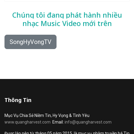
Chúng tôi đang phát hành nhiều
nhạc
Music Video mới trên
SongHyVongTV
Thông Tin
Mục Vụ Chia Sẻ Niềm Tin, Hy Vọng & Tình Yêu
www.quangharvest.com
Email:
info@quangharvest.com
Được lập nên từ tháng 05 năm 2015, là mục vụ nhằm truyền bá Tin