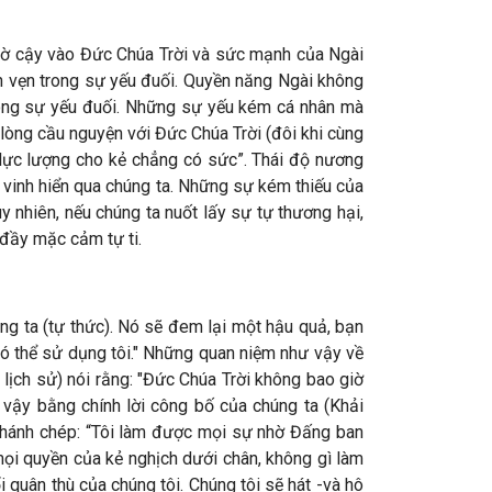
 nhờ cậy vào Đức Chúa Trời và sức mạnh của Ngài
ọn vẹn trong sự yếu đuối. Quyền năng Ngài không
rong sự yếu đuối. Những sự yếu kém cá nhân mà
lòng cầu nguyện với Đức Chúa Trời (đôi khi cùng
 lực lượng cho kẻ chẳng có sức”. Thái độ nương
 vinh hiển qua chúng ta. Những sự kém thiếu của
nhiên, nếu chúng ta nuốt lấy sự tự thương hại,
 đầy mặc cảm tự ti.
ng ta (tự thức). Nó sẽ đem lại một hậu quả, bạn
ờ có thể sử dụng tôi." Những quan niệm như vậy về
 lịch sử) nói rằng: "Đức Chúa Trời không bao giờ
 vậy bằng chính lời công bố của chúng ta (Khải
 Thánh chép: “Tôi làm được mọi sự nhờ Đấng ban
mọi quyền của kẻ nghịch dưới chân, không gì làm
 quân thù của chúng tôi. Chúng tôi sẽ hát -và hô