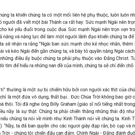
húng ta khiến chúng ta có một mối liên hệ phụ thuộc, luôn luôn
Có người đã viết một bài Thánh ca rất hay: Sức mạnh Ngài nên tr
 cho kẻ yếu đuối trong cuộc đua. Sức mạnh Ngài nên trọn vẹn t
ả năng và năng lực để làm một người lãnh đạo khiến chúng ta để 
 ta sẽ nhận ra rằng "Ngài ban sức mạnh cho kẻ nhọc nhằn, thêm
ài và kéo Ngài đến gần chúng ta, và bày tỏ quyền năng Ngài cách
hững điều ấy buộc chúng ta phải phụ thuộc vào Đấng Christ. Tuy 
dò tìm để hiểu ra những nan đề của mình, chúng ta sẽ chỉ đến chỗ
ti” thường là một sự bị chiếm hữu bởi con người xác thịt của chú
i chỉ là một đứa vô dụng, thất bại... Đức Chúa Trời không bao gi
 thôi. Tôi đã nghe ông Billy Graham (giáo sĩ nổi tiếng nhất trong
ều nầy là sự thật. Chúng ta phải chiến thắng những thái độ như
g nếu chúng ta nói về mình như Kinh Thánh nói về chúng ta. Kinh
3). “Nầy, ta đã ban quyền cho các ngươi giày đạp rắn, bò cạp và 
Trời - chúng tôi chiến đấu can đảm. Chính Ngài - Đấng đánh đuổi