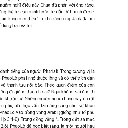
ngẫm nghĩ điều này, Chúa đã phán với ông rằng,
hông thể tự cứu mình hoặc tự dẫn dắt mình được.
n trong mọi điều.” Tôi tin rằng ông Jack đã nói
 dùng bạn và tôi.
anh tiếng của người Pharisi). Trong cương vị là
) PhaoLô phải nhớ thuộc lòng và có thể trích dẫn
và thành tựu nổi bậc. Theo quan điểm của con
 ông đi giảng đạo cho ai? Ngài không sai ông đi
bị khước từ. Những người ngoại bang này có rất
iên phú, nền học vấn, tài năng cũng như sự khôn
 PhaoLô vào đồng vắng Arabi (giống như tổ phụ
 líp 3:4-8). Trong đồng vắng ”...Trong đất sa mạc
 2:6) PhaoLô đã học biết rằng, là một người hầu