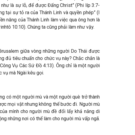
 như là sự lỗ, để được Đấng Christ” (Phi líp 3:7-
ng tại sự tỏ ra của Thánh Linh và quyền phép” (I
ền năng của Thánh Linh làm việc qua ông hơn là
rinhtô 10:10). Chúng ta cũng phải làm như vậy.
Giêrusalem giữa vòng những người Do Thái được
ng đủ tiêu chuẩn cho chức vụ này? Chắc chắn là
 (Công Vụ Các Sứ Đồ 4:13). Ông chỉ là một người
c vụ mà Ngài kêu gọi.
ằng có một người mù và một người què trở thành
 được mọi vật nhưng không thể bước đi. Người mù
của mình cho người mù đề đổi lấy khả năng di
ộng những nơi có thể làm cho người mù vấp ngã.