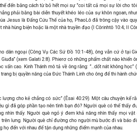
hể đến bằng cách từ bỏ hết mọi sự "coi tất cả mọi sự lời cho tôi
.chẳng phải bằng bài diễn thuyết khéo léo của sự khôn ngoan, như
Chúa Jesus là Đấng Cứu Thế của họ, PhaoLô đã trông cậy vào quy
 nhà hùng biện hoặc là một nhà truyền đạo (I Côrinhtô 10:4; II Cô
ho dân ngoại (Công Vụ Các Sứ Đồ 10:1-48), ông vẫn cứ ở tại 
 Giuđa” (xem Galati 2:8). Phierơ có những phẩm chất nào khiến ô
 vấn cao. Kinh Thánh mô tả về ông rằng: ”...dốt nát không học”
 trang bị quyền năng của Đức Thánh Linh cho ông để thi hành chứ
 lượng cho kẻ chẳng có sức” (Êsai 40:29). Một câu chuyện kể r
 Điều gì đã góp phần tạo nên tình bạn đó? Người què có thể thấy
g nhìn thấy. Người què ngỏ ý đem khả năng nhìn thấy mọi vật 
 trên lưng. Người què chỉ đường cho người mù bước đi và báo đ
g họ đến với nhau để tận dụng những điểm mạnh của nhau.