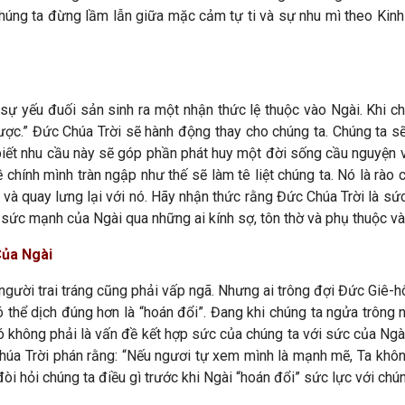
! Chúng ta đừng lầm lẫn giữa mặc cảm tự ti và sự nhu mì theo Kin
sự yếu đuối sản sinh ra một nhận thức lệ thuộc vào Ngài. Khi c
c.” Đức Chúa Trời sẽ hành động thay cho chúng ta. Chúng ta sẽ c
 biết nhu cầu này sẽ góp phần phát huy một đời sống cầu nguyện 
 chính mình tràn ngập như thế sẽ làm tê liệt chúng ta. Nó là rào
ày và quay lưng lại với nó. Hãy nhận thức rằng Đức Chúa Trời là
ỏ sức mạnh của Ngài qua những ai kính sợ, tôn thờ và phụ thuộc và
Của Ngài
người trai tráng cũng phải vấp ngã. Nhưng ai trông đợi Đức Giê-h
ó thể dịch đúng hơn là “hoán đổi”. Đang khi chúng ta ngửa trông 
ó không phải là vấn đề kết hợp sức của chúng ta với sức của Ngà
úa Trời phán rằng: “Nếu ngươi tự xem mình là mạnh mẽ, Ta khôn
đòi hỏi chúng ta điều gì trước khi Ngài “hoán đổi” sức lực với chú