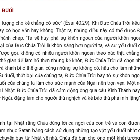
 ĐUỐI
 lượng cho kẻ chẳng có sức" (Êsai 40:29). Khi Đức Chúa Trời kêu
ay có học vấn hay không. Thật ra, những điều này có thể được Đ
Thánh chép: “Ta sẽ hủy phá sự khôn ngoan của người khôn ngoan,
dại của Đức Chúa Trời là khôn sáng hơn người ta, và sự yếu đuối 
ược gọi, không có nhiều người khôn ngoan theo xác thịt, chẳng 
hế gian để làm hổ thẹn những kẻ khôn; Đức Chúa Trời đã chọn n
khinh bỉ ở thế gian, cùng những sự không có, hầu cho làm những 
 đuối, thất bại của chúng ta, Đức Chúa Trời bày tỏ sự khôn ngo
uối của chúng ta làm cho sức mạnh của Ngài nên trọn vẹn. Một ng
tại Nhật, Đức Chúa Trời đã cảm động ông qua câu Kinh Thánh này:
gài, đặng làm cho người thù nghịch và kẻ báo thù phải nín lặng” 
h tại Nhật rằng Chúa dùng lời ca ngợi của con trẻ và con đươ
làm nhục Satan bằng cách sử dụng những tạo vật yếu đuối nhất c
 chuyến bay từ Nhật về nhà, Chúa đã ban cho ông một khải tượ