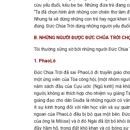
cừu yếu đuối, kêu be be. Những đứa trẻ đang c
“Ta đã chọn hình ảnh những con chiên thơ làm đ
Nhưng ta sẽ dùng những con trẻ hay ngợi khen l
đúng. Đức Chúa Trời dùng những người yếu đuối đ
B. NHỮNG NGƯỜI ĐƯỢC ĐỨC CHÚA TRỜI CH
Tôi thường sững sờ bởi những người Đức Chúa T
1. PhaoLô
Đức Chúa Trời đã sai PhaoLô đi truyền giáo cho
một ứng viên của Tòa công hội, (một nhóm người 
năm sách đầu của Cựu ước (Ngũ kinh) mà khôn
người, không ai thích hợp cho nhiệm vụ giảng T
giảng đạo cho dân Giuđa là những người có văn
ít sự kính trọng đối với nền học vấn và sự quá
ngoan của PhaoLô đều bị bỏ qua một bên. Đức 
của ông là Môise) và ở đó Ngài đã lột bỏ khỏi ôn
đầy hầm hố, trong đất khô khan và có bóng sự c