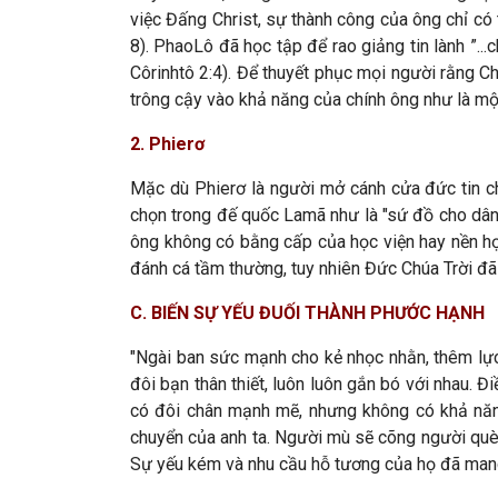
việc Đấng Christ, sự thành công của ông chỉ có t
8). PhaoLô đã học tập để rao giảng tin lành ”..
Côrinhtô 2:4). Để thuyết phục mọi người rằng 
trông cậy vào khả năng của chính ông như là một
2. Phierơ
Mặc dù Phierơ là người mở cánh cửa đức tin c
chọn trong đế quốc Lamã như là "sứ đồ cho dân
ông không có bằng cấp của học viện hay nền học
đánh cá tầm thường, tuy nhiên Đức Chúa Trời đã
C. BIẾN SỰ YẾU ĐUỐI THÀNH PHƯỚC HẠNH
"Ngài ban sức mạnh cho kẻ nhọc nhằn, thêm lực
đôi bạn thân thiết, luôn luôn gắn bó với nhau.
có đôi chân mạnh mẽ, nhưng không có khả năn
chuyển của anh ta. Người mù sẽ cõng người què
Sự yếu kém và nhu cầu hỗ tương của họ đã man