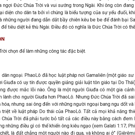
a ngợi Đức Chúa Trời và vui sướng trong Ngài. Khi ông còn đang 
ại diện cho dân ta bởi vì chúng là biểu tượng của sự yếu đuối, k
à những người đang dẫn dắt bầy chiên kêu be be để đánh bại Sata
ể tiêu diệt kẻ thù Ngài. Điều đó có nghĩa là Đức Chúa Trời có thể
ỌN
rời chọn để làm những công tác đặc biệt.
 dân ngoại. PhaoLô đã học luật pháp nơi Gamaliên (một giáo sư d
Giuđa có uy tín được quyền giảng giải luật tôn giáo tại Do Thái
g được mắc lỗi nào. Ông là một người Giuđa có một gia cảnh 
in lành cho người Giuđa hơn PhaoLô. Nhưng Đức Chúa Trời đã sai
 hóa, nhưng sai ông đến với những người ngoại bang ngu dốt và 
n triệt về luật pháp Do thái của PhaoLô. Tất cả mọi khả năng th
Chúa Trời đã phải tước bỏ tất cả các điều này bằng cách đem
g những điều gì có thể khiến ông kiêu ngạo (xem Galati 1:17; Phi
hết, là đất chẳng một người nào đi qua, và không ai ở” (Giêrêmi