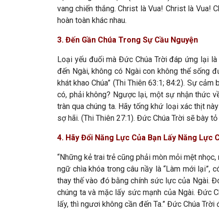
vang chiến thắng. Christ là Vua! Christ là Vua
hoàn toàn khác nhau.
3. Đến Gần Chúa Trong Sự Cầu Nguyện
Loại yếu đuối mà Đức Chúa Trời đáp ứng lại là 
đến Ngài, không có Ngài con không thể sống đượ
khát khao Chúa” (Thi Thiên 63:1; 84:2). Sự cảm
có, phải không? Ngược lại, một sự nhận thức về
tràn qua chúng ta. Hãy tống khứ loại xác thịt n
sợ hãi. (Thi Thiên 27:1). Đức Chúa Trời sẽ bày t
4. Hãy Đổi Năng Lực Của Bạn Lấy Năng Lực 
“Những kẻ trai trẻ cũng phải mòn mỏi mệt nhọc, 
ngữ chìa khóa trong câu nầy là “Làm mới lại”, c
thay thế vào đó bằng chính sức lực của Ngài. Đ
chúng ta và mặc lấy sức mạnh của Ngài. Đức Ch
lấy, thì ngươi không cần đến Ta.” Đức Chúa Trời 