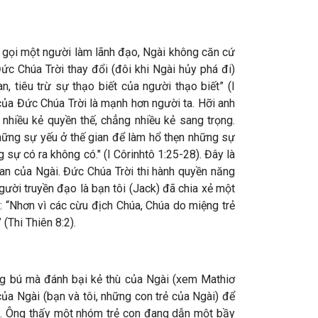
 gọi một người làm lãnh đạo, Ngài không căn cứ
ức Chúa Trời thay đổi (đôi khi Ngài hủy phá đi)
 tiêu trừ sự thạo biết của người thạo biết” (I
của Đức Chúa Trời là mạnh hơn người ta. Hỡi anh
nhiều kẻ quyền thế, chẳng nhiều kẻ sang trọng.
hững sự yếu ở thế gian để làm hổ thẹn những sự
sự có ra không có." (I Côrinhtô 1:25-28). Đây là
an của Ngài. Đức Chúa Trời thi hành quyền năng
ười truyền đạo là bạn tôi (Jack) đã chia xẻ một
 “Nhơn vì các cừu địch Chúa, Chúa do miệng trẻ
(Thi Thiên 8:2).
ng bú mà đánh bại kẻ thù của Ngài (xem Mathiơ
ủa Ngài (bạn và tôi, những con trẻ của Ngài) để
ng. Ông thấy một nhóm trẻ con đang dẫn một bầy