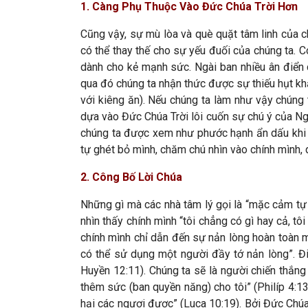
1. Càng Phụ Thuộc Vào Đức Chúa Trời Hơn
Cũng vậy, sự mù lòa và què quặt tâm linh của c
có thể thay thế cho sự yếu đuối của chúng ta. 
dành cho kẻ mạnh sức. Ngài ban nhiều ân điển
qua đó chúng ta nhận thức được sự thiếu hụt kh
với kiêng ăn). Nếu chúng ta làm như vậy chúng
dựa vào Đức Chúa Trời lôi cuốn sự chú ý của Ng
chúng ta được xem như phước hạnh ẩn dấu khi n
tự ghét bỏ mình, chăm chú nhìn vào chính mình, 
2. Công Bố Lời Chúa
Những gì mà các nhà tâm lý gọi là “mặc cảm tự 
nhìn thấy chính mình “tôi chẳng có gì hay cả, tô
chính mình chỉ dẫn đến sự nản lòng hoàn toàn mà
có thể sử dụng một người đầy tớ nản lòng”. Đi
Huyền 12:11). Chúng ta sẽ là người chiến thắn
thêm sức (ban quyền năng) cho tôi” (Philíp 4:1
hại các ngươi được” (Luca 10:19). Bởi Đức Chúa 