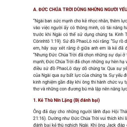
A. ĐỨC CHÚA TRỜI DÙNG NHỮNG NGƯỜI YẾU
“Ngài ban sức mạnh cho kẻ nhọc nhằn, thêm lực
vào việc người ấy có thông minh, có tài năng h
trước khi Ngài có thể sử dụng chúng ta. Kinh 
Côrinhtô 1:19). Sứ đồ PhaoLô nói rằng: “Sự rồ 
em, hãy suy xét rằng ở giữa anh em là kẻ đã đ
“Nhưng Đức Chúa Trời đã chọn những sự dại ở t
mạnh; Đức Chúa Trời đã chọn những sự hèn hạ và 
điều sứ đồ PhaoLô dạy dỗ chúng ta: Qua sự yếu
của Ngài qua sự bất lực của chúng ta. Sự yếu đ
kinh nghiệm gần đây khi ông thi hành chức vụ 
thơ và những con đương bú mà lập nên năng lực N
1. Kẻ Thù Nín Lặng (Bị đánh bại)
Ông đã dạy cho những người lãnh đạo Hội Thán
21:16). Dường như Đức Chúa Trời vui thích khi 
đánh bại kẻ thù nghịch Ngài. Khi ông Jack đáp