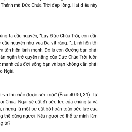
h Thánh mà Đức Chúa Trời đẹp lòng. Hai điều này
húng ta cầu nguyện, “Lạy Đức Chúa Trời, con cần
ầu nguyện như vua Đa-vít rằng: ”...Linh hồn tôi
và tận hiến lành mạnh. Đó là con đường bạn phải
 cản ngăn trở quyền năng của Đức Chúa Trời tuôn
 sức mạnh của đời sống bạn và bạn không cần phải
o Ngài.
ô-va thì chắc được sức mới” (Êsai 40:30, 31). Từ
nơi Chúa, Ngài sẽ cất đi sức lực của chúng ta và
i, nhưng là một sự cất bỏ hoàn toàn sức lực của
g thể dùng ngươi. Nếu ngươi có thể tự mình làm
ng ta?