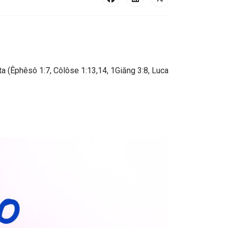
ta (Êphêsô 1:7, Côlôse 1:13,14, 1Giăng 3:8, Luca