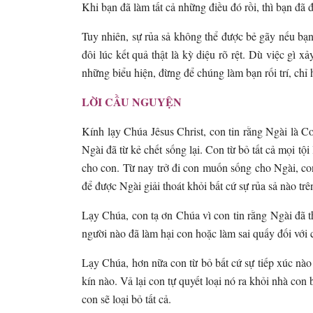
Khi bạn đã làm tất cả những điều đó rồi, thì bạn đã 
Tuy nhiên, sự rủa sả không thể được bẻ gãy nếu bạn
đôi lúc kết quả thật là kỳ diệu rõ rệt. Dù việc gì 
những biểu hiện, đừng để chúng làm bạn rối trí, chỉ
LỜI CẦU NGUYỆN
Kính lạy Chúa Jêsus Christ, con tin rằng Ngài là C
Ngài đã từ kẻ chết sống lại. Con từ bỏ tất cả mọi tộ
cho con. Từ nay trở đi con muốn sống cho Ngài, c
để được Ngài giải thoát khỏi bất cứ sự rủa sả nào t
Lạy Chúa, con tạ ơn Chúa vì con tin rằng Ngài đã t
người nào đã làm hại con hoặc làm sai quấy đối với 
Lạy Chúa, hơn nữa con từ bỏ bất cứ sự tiếp xúc nào 
kín nào. Vả lại con tự quyết loại nó ra khỏi nhà con
con sẽ loại bỏ tất cả.