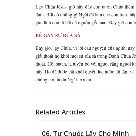
Lạy Chúa Jêsus, giờ nầy đây con tạ ơn Chúa thêm n
lành. Bởi cớ những gì Ngài đã làm cho con trên thập
gia đình con từ bất cứ nguồn gốc nào. Bây giờ con t
BẺ GÃY SỰ RỦA SẢ
Bây giờ, lạy Chúa, vì lời cầu nguyện của người nầy
giải thoát họ khỏi mọi sự rủa sả trong Danh Chúa J
thoát. Hỡi satan, ta tuyên bố với ngươi rằng ngươi
nầy. Họ đã được cất khỏi quyền lực nước tối tăm v
chúng con tạ ơn Ngài. Amen!
Related Articles
06. Tự Chuốc Lấy Cho Mình