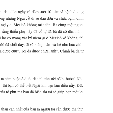
ã bị đau đớn ngày và đêm suốt 10 năm vì bệnh đường
hông những Ngài cất đi sự đau đớn và chữa bệnh dính
t ngày đi Mexicô không mất tiền. Bà cùng một người
 rằng thiếu phụ nầy đã cố tự tử, bà đã cố dìm mình
ỏi họ có mang vật kỷ niệm gì ở Mêxicô về không, thì
n đó đã chổi dạy, đi vào tầng hầm và bẻ nhỏ bức chân
đã được cứu”. Tôi đã được chữa lành”. Chính bà đã tự
ta cầm buộc ở dưới đất thì trên trời sẽ bị buộc’. Nếu
 thì bạn có thể biết Ngài khi bạn làm điều nầy. Đức
a tổ phụ mà bạn đã biết, thì tôi sẽ giúp bạn một lời
thân cận nhất của bạn là người tôi cần được tha thứ.