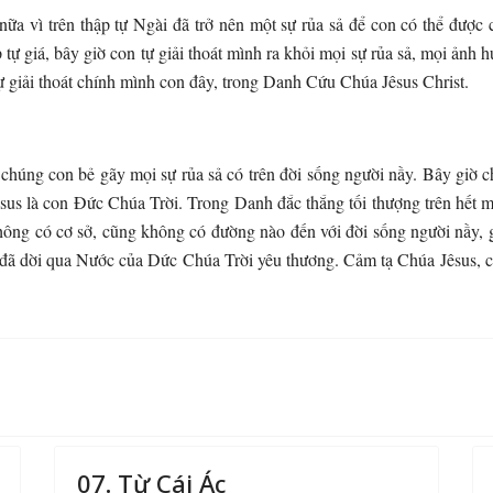
ữa vì trên thập tự Ngài đã trở nên một sự rủa sả để con có thể được 
 tự giá, bây giờ con tự giải thoát mình ra khỏi mọi sự rủa sả, mọi ảnh 
ự giải thoát chính mình con đây, trong Danh Cứu Chúa Jêsus Christ.
 chúng con bẻ gãy mọi sự rủa sả có trên đời sống người nầy. Bây giờ 
êsus là con Đức Chúa Trời. Trong Danh đắc thắng tối thượng trên hết 
 không có cơ sở, cũng không có đường nào đến với đời sống người nầy, 
à đã dời qua Nước của Dức Chúa Trời yêu thương. Cảm tạ Chúa Jêsus, 
07. Từ Cái Ác