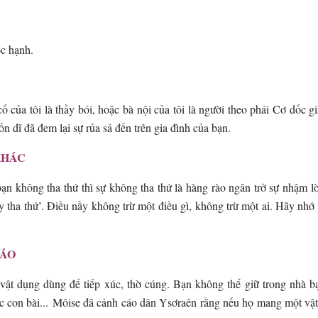
ớc hạnh.
của tôi là thầy bói, hoặc bà nội của tôi là người theo phái Cơ dốc gi
 dĩ đã đem lại sự rủa sả đến trên gia đình của bạn.
KHÁC
ạn không tha thứ thì sự không tha thứ là hàng rào ngăn trở sự nhậm 
 tha thứ’. Điều nầy không trừ một điều gì, không trừ một ai. Hãy nhớ 
IÁO
ật dụng dùng để tiếp xúc, thờ cúng. Bạn không thể giữ trong nhà bạn
 con bài... Môise đã cảnh cáo dân Ysơraên rằng nếu họ mang một vật bị