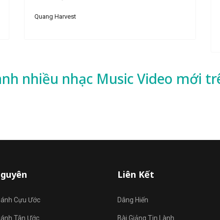
Quang Harvest
ành nhiều
nhạc
Music Video mới tr
Nguyên
Liên Kết
hánh Cựu Ước
Dâng Hiến
hánh Tân Ước
Bài Giảng Tin Lành