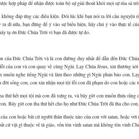
được hợp pháp để nhận được toàn bộ sự giải thoát khỏi mọi sự rủa sả tr
 không đáp ứng các điều kiện. Đôi lúc khi bạn nói ra lời cầu nguyện r
xảy ra đi nữa, bạn đừng để ý vào sự biểu hiện, hãy chú ý vào thực tế 
 hãy tạ ơn Đức Chúa Trời vì bạn đã được tự do.
on của Đức Chúa Trời và là con đường duy nhất để dẫn đến Đức Chúa Tr
i lỗi của con và con quay về cùng Ngài. Lạy Chúa Jêsus, xin thương xót 
on muốn nghe tiếng Ngài và làm theo những gì Ngài phán bảo con. Lạ
rên đời sống con, con xin nhận mọi tội lỗi con đã phạm do con hoặc các
ha thứ hết mọi tội mà con đã xưng ra, và bây giờ con muốn thưa rằng c
con. Bây giờ con tha thứ hết cho họ như Đức Chúa Trời đã tha cho con. 
của con hoặc bất cứ người thân thuộc nào của con với satan, hoặc với m
 bất cứ vật gì thuộc về tà giáo, vốn tôn vinh satan mà không tôn vinh 