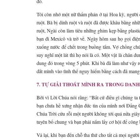
đó.
Tôi còn nhớ một nữ thẩm phán ở tại Hoa kỳ, người 
ruột. Bà bị dính ruột và ruột đã được khâu bằng nh
ruột, Ngài còn làm tiêu những ghim kẹp bằng plast
bạn đi Mexicô và trở về. Ngày hôm sau họ gọi điện
xuống nước để chết trong buồng tắm. Vợ chồng chúng
suy nghĩ một lát thì họ nói là có. Một vật là chân 
dung đó trong vòng 5 phút. Khi bà đã làm như vậy rồ
dắt mình vào tình thế nguy hiểm bằng cách đã mang 
7. TỰ GIẢI THOÁT MÌNH RA TRONG DANH
Bởi vì Lời Chúa nói rằng: “Bất cứ điều gì chúng ta t
bạn chưa hề xưng nhận đức tin của mình nơi Đấng Ch
Chúa Trời cứu rỗi một người không tới quá nửa giây 
tuyên bố chung và bạn phải nắm lấy cơ hội để công 
Vả lại, khi bạn đến chỗ tha thứ cho tất cả mọi ngườ