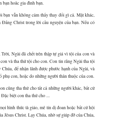
ên bạn hoăc gia đình bạn.
ồi bạn vẫn không cảm thấy thay đổi gì cả. Mặt khác,
của Đấng Christ trong lời cầu nguyện của bạn. Nếu có
ời, Ngài đã chết trên thập tự giá vì tội của con và
con và tha thứ tội cho con. Con tin rằng Ngài tha tội
y Chúa, để nhận lãnh được phước hạnh của Ngài, và
 tổ phụ con, hoặc do những người thân thuộc của con.
on cũng tha thứ cho tất cả những người khác, bất cứ
Đặc biệt con tha thứ cho ...
ọi hình thức tà giáo, mê tín dị đoan hoặc bất cứ hội
Chúa Jêsus Christ. Lạy Chúa, nhờ sự giúp đỡ của Chúa,