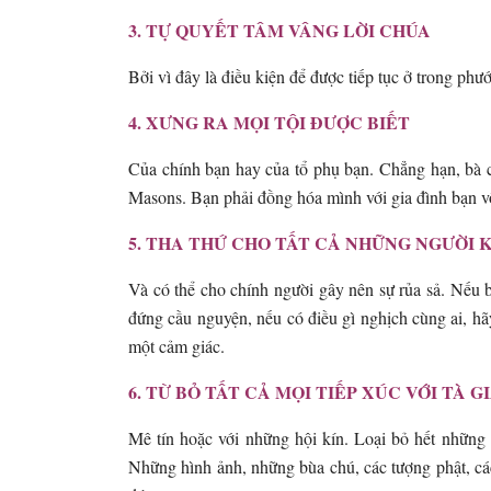
3. TỰ QUYẾT TÂM VÂNG LỜI CHÚA
Bởi vì đây là điều kiện để được tiếp tục ở trong phư
4. XƯNG RA MỌI TỘI ĐƯỢC BIẾT
Của chính bạn hay của tổ phụ bạn. Chẳng hạn, bà cố 
Masons. Bạn phải đồng hóa mình với gia đình bạn vốn
5. THA THỨ CHO TẤT CẢ NHỮNG NGƯỜI 
Và có thể cho chính người gây nên sự rủa sả. Nếu b
đứng cầu nguyện, nếu có điều gì nghịch cùng ai, hãy
một cảm giác.
6. TỪ BỎ TẤT CẢ MỌI TIẾP XÚC VỚI TÀ G
Mê tín hoặc với những hội kín. Loại bỏ hết những v
Những hình ảnh, những bùa chú, các tượng phật, các