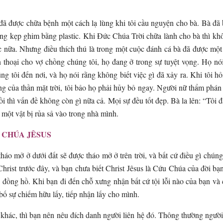
đã được chữa bệnh một cách lạ lùng khi tôi cầu nguyện cho bà. Bà đ
ững kẹp ghim bằng plastic. Khi Đức Chúa Trời chữa lành cho bà thì k
ic nữa. Nhưng điều thích thú là trong một cuộc đánh cá bà đã được mộ
 thoại cho vợ chồng chúng tôi, họ đang ở trong sự tuyệt vọng. Họ nói
 tôi đến nơi, và họ nói rằng không biết việc gì đã xảy ra. Khi tôi h
dung của thần mặt trời, tôi bảo họ phải hủy bỏ ngay. Người nữ thẩm phá
i thì vấn đề không còn gì nữa cả. Mọi sự đều tốt đẹp. Bà la lên: “Tôi 
một vật bị rủa sả vào trong nhà mình.
 CHÚA JÊSUS
háo mở ở dưới đất sẽ được tháo mở ở trên trời, và bất cứ điều gì chúng 
rist trước đây, và bạn chưa biết Christ Jêsus là Cứu Chúa của đời bạn,
đồng hồ. Khi bạn đi đến chỗ xưng nhận bất cứ tội lỗi nào của bạn và củ
bố sự chiếm hữu lấy, tiếp nhận lấy cho mình.
i khác, thì bạn nên nêu đích danh người liên hệ đó. Thông thường người 