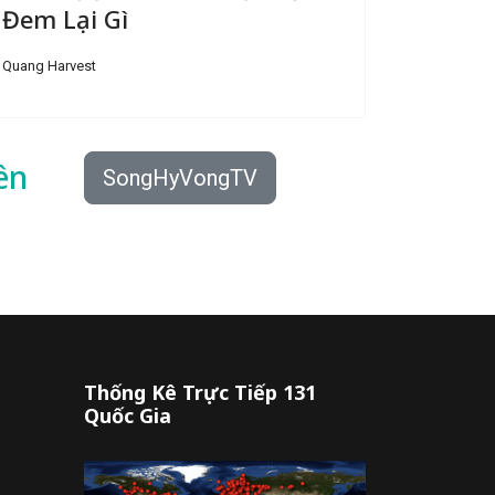
Đem Lại Gì
Quang Harvest
ên
SongHyVongTV
Thống Kê Trực Tiếp 131
Quốc Gia