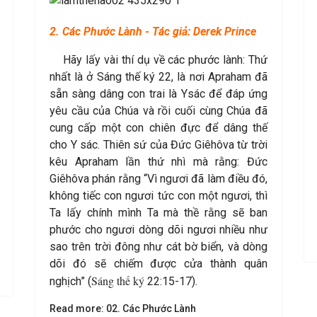
2. Các Phước Lành - Tác giả: Derek Prince
Hãy lấy vài thí dụ về các phước lành: Thứ
nhất là ở Sáng thế ký 22, là nơi Apraham đã
s
ẵ
n sàng dâng con trai là Ysác để đáp ứng
yêu cầu của Chúa và rồi cuối cùng Chúa đã
cung cấp một con chiên đực để dâng thế
cho Y sác. Thiên sứ của Đức Giêhôva từ trời
kêu Apraham lần thứ nhì mà rằng: Đức
Giêhôva phán rằng “Vì ngươi đã làm điều đó,
không tiếc con ngươi tức con một ngươi, thì
Ta lấy chính mình Ta mà thề rằng sẽ ban
phước cho ngươi dòng dõi ngươi nhiều như
sao trên trời đông như cát bờ biển, và dòng
dõi đó sẽ chiếm được cửa thành quân
Sáng thế ký
nghịch” (
22:15-17).
Read more: 02. Các Phước Lành