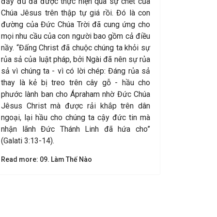
đầy đủ đã được thực hiện qua sự chết của
Chúa Jêsus trên thập tự giá rồi. Đó là con
đường của Đức Chúa Trời đã cung ứng cho
mọi nhu cầu của con người bao gồm cả điều
nầy. “Đấng Christ đã chuộc chúng ta khỏi sự
rủa sả của luật pháp, bởi Ngài đã nên sự rủa
sả vì chúng ta - vì có lời chép: Đáng rủa sả
thay là kẻ bị treo trên cây gỗ - hầu cho
phước lành ban cho Ápraham nhờ Đức Chúa
Jêsus Christ mà được rải khắp trên dân
ngoại, lại hầu cho chúng ta cậy đức tin mà
nhận lãnh Đức Thánh Linh đã hứa cho”
(Galati 3:13-14).
Read more: 09. Làm Thế Nào