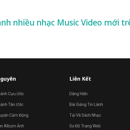
ành nhiều
nhạc
Music Video mới tr
Nguyên
Liên Kết
hánh Cựu Ước
Dâng Hiến
hánh Tân Ước
Bài Giảng Tin Lành
uyện Cảm Động
Tải Về Sách Nhạc
ện Album Ảnh
Sơ Đồ Trang Web