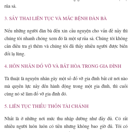
rủa sả.
3. SẨY THAI LIÊN TỤC VÀ MẮC BỆNH ĐÀN BÀ
Nếu những người đàn bà đến xin cầu nguyện cho vấn đề nầy thì
chúng tôi nhanh chóng xem đó là một sự rủa sả. Chúng tôi không
cần điều tra gì thêm và chúng tôi đã thấy nhiều người được biến
đổi lạ lùng.
4. HÔN NHÂN ĐỔ VỠ VÀ BẤT HÒA TRONG GIA ĐÌNH
Tà thuật là nguyên nhân gây một số đổ vỡ gia đình bất cứ nơi nào
mà quyền lực nầy đến hành động trong một gia đình, thì cuối
cùng nó sẽ làm đổ vỡ gia đình đó.
5. LIÊN TỤC THIẾU THỐN TÀI CHÁNH
Nhất là ở những nơi mức thu nhập dường như đầy đủ. Có rất
nhiều người luôn luôn có tiền nhưng không bao giờ đủ. Tôi có