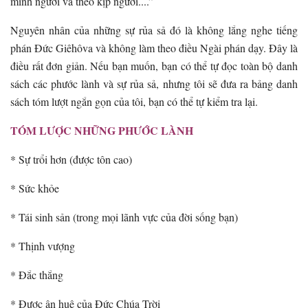
mình ngươi và theo kịp ngươi....”
Nguyên nhân của những sự rủa sả đó là không lắng nghe tiếng
phán Đức Giêhôva và không làm theo điều Ngài phán dạy. Đây là
điều rất đơn giản. Nếu bạn muốn, bạn có thể tự đọc toàn bộ danh
sách các phước lành và sự rủa sả, nhưng tôi sẽ đưa ra bảng danh
sách tóm lượt ngắn gọn của tôi, bạn có thể tự kiểm tra lại.
TÓM LƯỢC NHỮNG PHƯỚC LÀNH
* Sự trổi hơn (được tôn cao)
* Sức khỏe
* Tái sinh sản (trong mọi lãnh vực của đời sống bạn)
* Thịnh vượng
* Đắc thắng
* Được ân huệ của Đức Chúa Trời