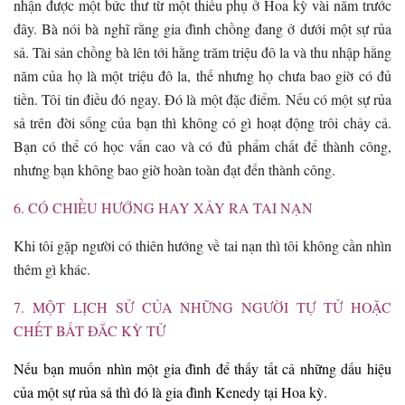
nhận được một bức thư từ một thiếu phụ ở Hoa kỳ vài năm trước
đây. Bà nói bà nghĩ rằng gia đình chồng đang ở dưới một sự rủa
sả. Tài sản chồng bà lên tới hằng trăm triệu đô la và thu nhập hằng
năm của họ là một triệu đô la, thế nhưng họ chưa bao giờ có đủ
tiền. Tôi tin điều đó ngay. Đó là một đặc điểm. Nếu có một sự rủa
sả trên đời sống của bạn thì không có gì hoạt động trôi chảy cả.
Bạn có thể có học vấn cao và có đủ phẩm chất để thành công,
nhưng bạn không bao giờ hoàn toàn đạt đến thành công.
6. CÓ CHIỀU HƯỚNG HAY XẢY RA TAI NẠN
Khi tôi gặp người có thiên hướng về tai nạn thì tôi không cần nhìn
thêm gì khác.
7. MỘT LỊCH SỬ CỦA NHỮNG NGƯỜI TỰ TỬ HOẶC
CHẾT BẤT ĐẮC KỲ TỬ
Nếu bạn muốn nhìn một gia đình để thấy tất cả những dấu hiệu
của một sự rủa sả thì đó là gia đình Kenedy tại Hoa kỳ.