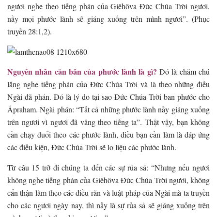
ngươi nghe theo tiếng phán của Giêhôva Đức Chúa Trời ngươi,
nầy mọi phước lành sẽ giáng xuống trên mình ngươi”. (Phục
truyền 28:1,2).
Nguyên nhân căn bản của phước lành là gì?
Đó là chăm chú
lắng nghe tiếng phán của Đức Chúa Trời và là theo những điều
Ngài đã phán. Đó là lý do tại sao Đức Chúa Trời ban phước cho
Ápraham. Ngài phán: “Tất cả những phước lành nầy giáng xuống
trên ngươi vì ngươi đã vâng theo tiếng ta”. Thật vậy, bạn không
cần chạy đuổi theo các phước lành, điều bạn cần làm là đáp ứng
các điều kiện, Đức Chúa Trời sẽ lo liệu các phước lành.
Từ câu 15 trở đi chúng ta đến các sự rủa sả: “Nhưng nếu ngươi
không nghe tiếng phán của Giêhôva Đức Chúa Trời ngươi, không
cẩn thận làm theo các điều răn và luật pháp của Ngài mà ta truyền
cho các ngươi ngày nay, thì nầy là sự rủa sả sẽ giáng xuống trên