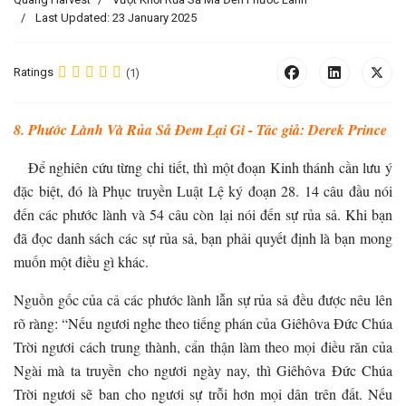
Last Updated: 23 January 2025
Ratings
(1)
8. Phước Lành Và Rủa Sả Đem Lại Gì - Tác giả: Derek Prince
Để nghiên cứu từng chi tiết, thì một đoạn Kinh thánh cần lưu ý
đặc biệt, đó là Phục truyền Luật Lệ ký đoạn 28. 14 câu đầu nói
đến các phước lành và 54 câu còn lại nói đến sự rủa sả. Khi bạn
đã đọc danh sách các sự rủa sả, bạn phải quyết định là bạn mong
muốn một điều gì khác.
Nguồn gốc của cả các phước lành lẫn sự rủa sả đều được nêu lên
rõ ràng: “Nếu ngươi nghe theo tiếng phán của Giêhôva Đức Chúa
Trời ngươi cách trung thành, cẩn thận làm theo mọi điều răn của
Ngài mà ta truyền cho ngươi ngày nay, thì Giêhôva Đức Chúa
Trời ngươi sẽ ban cho ngươi sự trỗi hơn mọi dân trên đất. Nếu