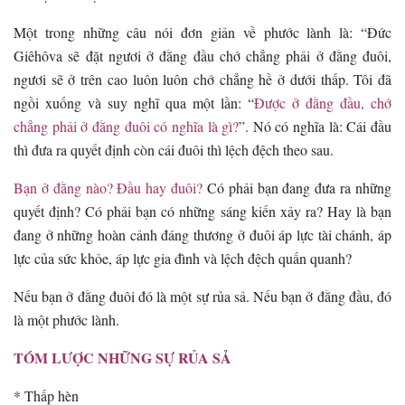
Một trong những câu nói đơn giản về phước lành là: “Đức
Giêhôva sẽ đặt ngươi ở đằng đầu chớ chẳng phải ở đằng đuôi,
ngươi sẽ ở trên cao luôn luôn chớ chẳng hề ở dưới thấp. Tôi đã
ngồi xuống và suy nghĩ qua một lần: “
Được ở đằng đầu, chớ
chẳng phải ở đằng đuôi có nghĩa là gì?
”. Nó có nghĩa là: Cái đầu
thì đưa ra quyết định còn cái đuôi thì lệch đệch theo sau.
Bạn ở đằng nào? Đầu hay đuôi?
Có phải bạn đang đưa ra những
quyết định? Có phải bạn có những sáng kiến xảy ra? Hay là bạn
đang ở những hoàn cảnh đáng thương ở đuôi áp lực tài chánh, áp
lực của sức khỏe, áp lực gia đình và lệch đệch quấn quanh?
Nếu bạn ở đằng đuôi đó là một sự rủa sả. Nếu bạn ở đằng đầu, đó
là một phước lành.
TÓM LƯỢC NHỮNG SỰ RỦA SẢ
* Thấp hèn