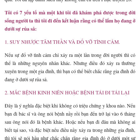
Tôi có 7 yếu tố mà một khi tôi đã khám phá được trong đời
sống người ta thì tôi đi đến kết luận rằng có thể lắm họ đang ở
dưới sự rủa sả:
1. SUY NHƯỢC TÂM THẦN VÀ ĐỔ VỠ TÌNH CẢM.
Nếu sự đổ vỡ tình cảm chỉ xảy ra một lần trong đời người thì có
thể là những nguyên nhân khác. Nhưng điều đó xảy ra thường
xuyên trong một gia đình, thì bạn có thể biết chắc rằng gia đình đó
đang ở dưới sự rủa sả.
2. MẮC BỆNH KINH NIÊN HOẶC BỆNH TÁI ĐI TÁI LẠI
Đây là ý nghĩa đặc biệt khi không có triệu chứng y khoa nào. Nếu
bạn đi bác sĩ và ông nói bệnh nầy rồi bạn đến trở lại vào 6 tháng
sau ông nói đó là bệnh khác. Hoặc nếu bạn đi đâu mà không ai
biết tại sao, và đặc biệt nếu điều nầy xảy ra trong những gia đình,
thì tôi sẽ nói hầu như chắc chắn rằng gia đình đó ở dưới một sự