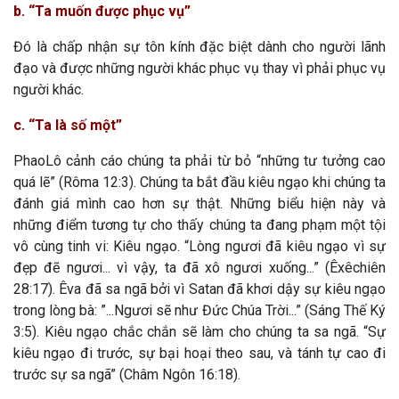
b. “Ta muốn được phục vụ”
Đó là chấp nhận sự tôn kính đặc biệt dành cho người lãnh
đạo và được những người khác phục vụ thay vì phải phục vụ
người khác.
c. “Ta là số một”
PhaoLô cảnh cáo chúng ta phải từ bỏ “những tư tưởng cao
quá lẽ” (Rôma 12:3). Chúng ta bắt đầu kiêu ngạo khi chúng ta
đánh giá mình cao hơn sự thật. Những biểu hiện này và
những điểm tương tự cho thấy chúng ta đang phạm một tội
vô cùng tinh vi: Kiêu ngạo. “Lòng ngươi đã kiêu ngạo vì sự
đẹp đẽ ngươi... vì vậy, ta đã xô ngươi xuống...” (Êxêchiên
28:17). Êva đã sa ngã bởi vì Satan đã khơi dậy sự kiêu ngạo
trong lòng bà: ”...Ngươi sẽ như Đức Chúa Trời...” (Sáng Thế Ký
3:5). Kiêu ngạo chắc chắn sẽ làm cho chúng ta sa ngã. “Sự
kiêu ngạo đi trước, sự bại hoại theo sau, và tánh tự cao đi
trước sự sa ngã” (Châm Ngôn 16:18).