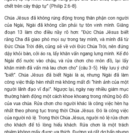
chết trên cây thập tự” (Philíp 2:6-8).
Chúa Jêsus đã không rúng động trong thân phận con người
của Ngài, Ngài đã không cần phải tự tôn vinh mình. Giăng
đoạn 13 làm cho điều nầy rõ hơn: ”Đức Chúa Jêsus biết
rằng Cha đã giao phó mọi sự trong tay mình, và mình đã từ
Đức Chúa Trời đến, cũng sẽ về với Đức Chúa Trời, nên đứng
dậy khỏi bàn, cởi áo ra, lấy khăn vấn ngang lưng mình. Kế đó
Ngài đổ nước vào chậu, và rửa chơn cho môn đồ, lại lấy
khăn mình đã vấn mà lau chơn cho” (câu 3-5). Hãy lưu ý chữ
“biết”. Chúa Jêsus đã biết Ngài là ai, nhưng Ngài đã làm
công việc thấp hèn nhất mà không mất đi “hình ảnh của một
người lãnh đạo vĩ đại”. Ngược lại, ngày nay nhiều giám mục
thường hành động một cách khoe khoang trong những bộ đồ
của vua chúa. Rửa chơn cho người khác là công việc hèn hạ
nhất theo phong tục trong thời Chúa Jêsus. Đó là công việc
của người nô lệ. Trong thời Chúa Jêsus, người nô lệ rửa chơn
cho khách để tỏ lòng hiếu khách. Rửa chơn là một trách
nhiệm không mấy được ưa thích. Đường xá rất dơ bẩn nhưng