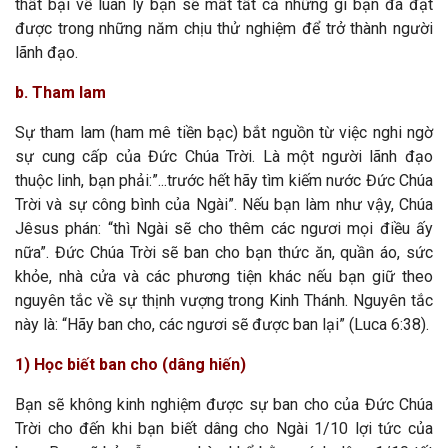
thất bại về luân lý bạn sẽ mất tất cả những gì bạn đã đạt
được trong những năm chịu thử nghiệm để trở thành người
lãnh đạo.
b. Tham lam
Sự tham lam (ham mê tiền bạc) bắt nguồn từ việc nghi ngờ
sự cung cấp của Đức Chúa Trời. Là một người lãnh đạo
thuộc linh, bạn phải:”...trước hết hãy tìm kiếm nước Đức Chúa
Trời và sự công bình của Ngài”. Nếu bạn làm như vậy, Chúa
Jêsus phán: “thì Ngài sẽ cho thêm các ngươi mọi điều ấy
nữa”. Đức Chúa Trời sẽ ban cho bạn thức ăn, quần áo, sức
khỏe, nhà cửa và các phương tiện khác nếu bạn giữ theo
nguyên tắc về sự thịnh vượng trong Kinh Thánh. Nguyên tắc
này là: “Hãy ban cho, các ngươi sẽ được ban lại” (Luca 6:38).
1) Học biết ban cho (dâng hiến)
Bạn sẽ không kinh nghiệm được sự ban cho của Đức Chúa
Trời cho đến khi bạn biết dâng cho Ngài 1/10 lợi tức của