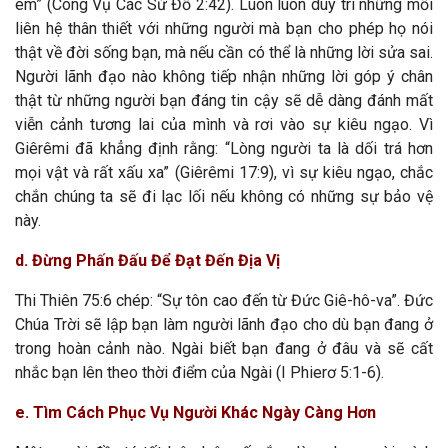
em” (Công Vụ Các Sứ Đồ 2:42). Luôn luôn duy trì những mối
liên hệ thân thiết với những người mà bạn cho phép họ nói
thật về đời sống bạn, mà nếu cần có thể là những lời sửa sai.
Người lãnh đạo nào không tiếp nhận những lời góp ý chân
thật từ những người bạn đáng tin cậy sẽ dễ dàng đánh mất
viễn cảnh tương lai của mình và rơi vào sự kiêu ngạo. Vì
Giêrêmi đã khẳng định rằng: “Lòng người ta là dối trá hơn
mọi vật và rất xấu xa” (Giêrêmi 17:9), vì sự kiêu ngạo, chắc
chắn chúng ta sẽ đi lạc lối nếu không có những sự bảo vệ
này.
d. Đừng Phấn Đấu Để Đạt Đến Địa Vị
Thi Thiên 75:6 chép: “Sự tôn cao đến từ Đức Giê-hô-va”. Đức
Chúa Trời sẽ lập bạn làm người lãnh đạo cho dù bạn đang ở
trong hoàn cảnh nào. Ngài biết bạn đang ở đâu và sẽ cất
nhắc bạn lên theo thời điểm của Ngài (I Phierơ 5:1-6).
e. Tìm Cách Phục Vụ Người Khác Ngày Càng Hơn