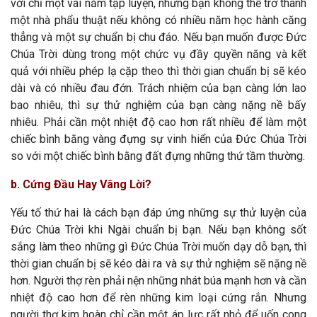
với chỉ một vài năm tập luyện, nhưng bạn không thể trở thành
một nhà phẩu thuật nếu không có nhiều năm học hành căng
thẳng và một sự chuẩn bị chu đáo. Nếu bạn muốn được Đức
Chúa Trời dùng trong một chức vụ đầy quyền năng và kết
quả với nhiều phép lạ cặp theo thì thời gian chuẩn bị sẽ kéo
dài và có nhiều đau đớn. Trách nhiệm của bạn càng lớn lao
bao nhiêu, thì sự thử nghiệm của bạn càng nặng nề bấy
nhiêu. Phải cần một nhiệt độ cao hơn rất nhiều để làm một
chiếc bình bằng vàng đựng sự vinh hiển của Đức Chúa Trời
so với một chiếc bình bằng đất đựng những thứ tầm thường.
b. Cứng Đầu Hay Vâng Lời?
Yếu tố thứ hai là cách bạn đáp ứng những sự thử luyện của
Đức Chúa Trời khi Ngài chuẩn bị bạn. Nếu bạn không sốt
sắng làm theo những gì Đức Chúa Trời muốn dạy dỗ bạn, thì
thời gian chuẩn bị sẽ kéo dài ra và sự thử nghiệm sẽ nặng nề
hơn. Người thợ rèn phải nện những nhát búa mạnh hơn và cần
nhiệt độ cao hơn để rèn những kim loại cứng rắn. Nhưng
người thợ kim hoàn chỉ cần một áp lực rất nhỏ để uốn cong