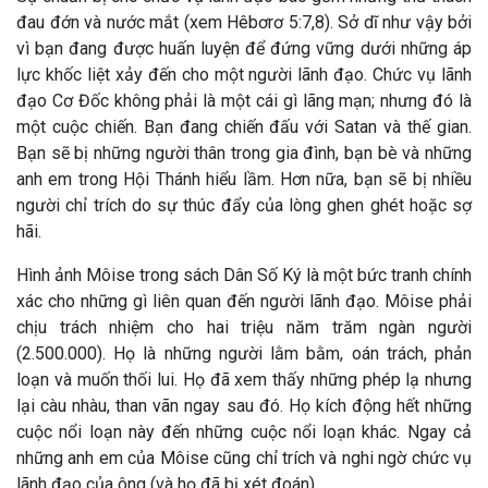
đau đớn và nước mắt (xem Hêbơrơ 5:7,8). Sở dĩ như vậy bởi
vì bạn đang được huấn luyện để đứng vững dưới những áp
lực khốc liệt xảy đến cho một người lãnh đạo. Chức vụ lãnh
đạo Cơ Đốc không phải là một cái gì lãng mạn; nhưng đó là
một cuộc chiến. Bạn đang chiến đấu với Satan và thế gian.
Bạn sẽ bị những người thân trong gia đình, bạn bè và những
anh em trong Hội Thánh hiểu lầm. Hơn nữa, bạn sẽ bị nhiều
người chỉ trích do sự thúc đẩy của lòng ghen ghét hoặc sợ
hãi.
Hình ảnh Môise trong sách Dân Số Ký là một bức tranh chính
xác cho những gì liên quan đến người lãnh đạo. Môise phải
chịu trách nhiệm cho hai triệu năm trăm ngàn người
(2.500.000). Họ là những người lằm bằm, oán trách, phản
loạn và muốn thối lui. Họ đã xem thấy những phép lạ nhưng
lại càu nhàu, than vãn ngay sau đó. Họ kích động hết những
cuộc nổi loạn này đến những cuộc nổi loạn khác. Ngay cả
những anh em của Môise cũng chỉ trích và nghi ngờ chức vụ
lãnh đạo của ông (và họ đã bị xét đoán).