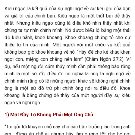
Kiêu ngạo là kết quả của sự nghi ngờ về sự kêu gọi của bạn
và giá trị của chính bạn. Kiêu ngạo là một thất bại dễ thấy
nhất. Nhưng kiêu ngạo cũng là điều khó nhìn thấy nhất khi
chúng ta tự nhìn chính mình. Nó được biểu lộ bằng một thái
độ kiêu hãnh, khoe khoang. Khoe khoang chứng tỏ cho sự
thiếu tự tin của mình. Một người với một chức vụ kết quả
không bao giờ khoe khoang về nó. “Hãy để cho kẻ khác khen
ngợi con, miệng con chẳng nên làm” (Châm Ngôn 27:2). Ví
dụ, nếu một người cảm thấy mình cần phải thông báo rằng
mình là một sứ đồ, điều đó có nghĩa là ông ta nghi ngờ về
chính mình rằng có lẽ những người khác sẽ không nghĩ chính
ông là một sứ đồ trừ phi chính ông nói ra điều đó. Khoe
khoang là bằng chứng dễ thấy của một người đầy sự kiêu
ngạo và nghi ngờ.
1) Một Đầy Tớ Không Phải Một Ông Chủ
“Tôi gởi lời khuyên nhủ này cho các bậc trưởng lão trong anh
em... đừng áp chế ai, nhưng hãy làm gương tốt cho họ noi