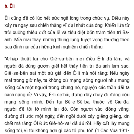
b. Êli
Êli cũng đã có lúc hết sức ngã lòng trong chức vụ. Điều này
xảy ra ngay sau chiến thắng vĩ đại nhất của ông: Khiến lửa từ
trời xuống thiêu đốt của lễ và tiêu diệt bốn trăm tiên tri Ba-
anh. Mỉa mai thay, những thung lũng tuyệt vọng thường theo
sau đỉnh núi của những kinh nghiệm chiến thắng.
"A-háp thuật lại cho Giê-sa-bên mọi điều Ê-li đã làm, và
người đã dùng gươm giết hết thảy tiên tri Ba-anh làm sao.
Giê-sa-bên sai một sứ giả đến Ê-li mà nói rằng: Nếu ngày
mai trong giờ này, ta không xử mạng sống ngươi như mạng
sống của một người trong chúng nó, nguyện các thần đãi ta
cách nặng nề. Vì vậy, Ê-li sợ hãi, đứng dậy chạy đi đặng cứu
mạng sống mình. Đến tại Bê-e-Sê-ba, thuộc về Giu-đa,
người để tôi tớ mình lại đó. Còn người vào đồng vắng,
đường đi ước một ngày, đến ngồi dưới cây giếng giêng, xin
chết mà rằng: Ôi Đức Giê-hô-va! đã đủ rồi. Hãy cất lấy mạng
sống tôi, vì tôi không hơn gì các tổ phụ tôi" (
1 Các Vua
19
:
1-