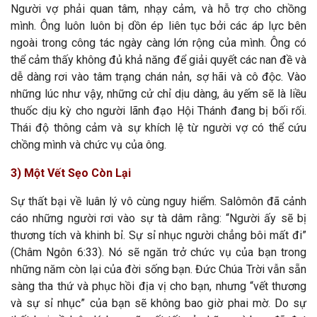
Người vợ phải quan tâm, nhạy cảm, và hỗ trợ cho chồng
mình. Ông luôn luôn bị dồn ép liên tục bởi các áp lực bên
ngoài trong công tác ngày càng lớn rộng của mình. Ông có
thể cảm thấy không đủ khả năng để giải quyết các nan đề và
dễ dàng rơi vào tâm trạng chán nản, sợ hãi và cô độc. Vào
những lúc như vậy, những cử chỉ dịu dàng, âu yếm sẽ là liều
thuốc dịu kỳ cho người lãnh đạo Hội Thánh đang bị bối rối.
Thái độ thông cảm và sự khích lệ từ người vợ có thể cứu
chồng mình và chức vụ của ông.
3) Một Vết Sẹo Còn Lại
Sự thất bại về luân lý vô cùng nguy hiểm. Salômôn đã cảnh
cáo những người rơi vào sự tà dâm rằng: “Người ấy sẽ bị
thương tích và khinh bỉ. Sự sỉ nhục người chẳng bôi mất đi”
(Châm Ngôn 6:33). Nó sẽ ngăn trở chức vụ của bạn trong
những năm còn lại của đời sống bạn. Đức Chúa Trời vẫn sẵn
sàng tha thứ và phục hồi địa vị cho bạn, nhưng “vết thương
và sự sỉ nhục” của bạn sẽ không bao giờ phai mờ. Do sự