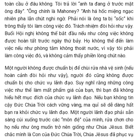
toàn cầu ở đâu không. Tôi trả lời “anh ta đang ở trước mặt
ông đây”. “Ông chính là Mahoney? ”Anh há hốc miệng ngạc
nhiên pha lẫn chút nghi ngờ. Phải nói là ông ta bị “sốc” khi
trông thấy tôi làm công việc đó. Trách nhiệm đòi hỏi như vậy.
Buổi Hội nghị không thể bắt đầu nếu như công việc không
được hoàn tất trước ngày thứ bảy. Họ không thể đến làm
việc nếu như phòng tắm không thoát nước, vì vậy tôi phải
làm công việc đó, và không cảm thấy phiền lòng chút nào.
Một người không được chuẩn bị để chùi rửa nhà vệ sinh (nếu
hoàn cảnh đòi hỏi như vậy), người đó cũng không được
chuẩn bị cho chức vụ lãnh đạo. Suy nghĩ rằng những công
việc như thế làm mất phẩm giá của bạn, thì bạn đã không
hiểu hết mục đích của chức vụ lãnh đạo. Nếu bạn không tin
cậy Đức Chúa Trời cách vững vàng, ma quỉ sẽ dễ dàng hất
bạn ra khỏi chức vụ lãnh đạo. Một người lãnh đạo phải sẵn
sàng cúi xuống trước các “môn đệ” của mình, rửa chơn cho
họ nếu như ông muốn trở nên giống như Chúa Jêsus. Biết
chắc mình là Con của Đức Chúa Trời, Chúa Jêsus đã phục vụ