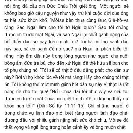
nỗi ông đã cầu xin Đức Chúa Trời giết ông. Một người sẽ
không bao giờ cầu nguyện như vậy trừ khi cuộc đời của ông
ta hết sức khốn khổ. “Môise bèn thưa cùng Đức Giê-hô-va
rằng: Sao Ngài làm cho tôi tớ Ngài buồn? Sao tôi chẳng
được ơn trước mặt Ngài, và sao Ngài lại chất gánh nặng của
hết thảy dân sự này trên mình tôi? Tôi há có thọ sanh dân
này sao, há có sanh đẻ nó sao? mà Ngài lại phán biểu tôi
rằng: Hãy ẵm dân này trong lòng ngươi như người cha nuôi
bồng ẵm đứa trẻ bú, cho đến xứ Ngài đã thề hứa sẽ ban cho
tổ phụ chúng nó. “Tôi sẽ có thịt ở đâu đặng phát cho dân sự
này? Bởi vì họ khóc lóc về tôi mà rằng: Hãy cho chúng tôi thịt
ăn. Tôi không thể một mình gánh hết dân sự này vì thật là rất
nặng nề cho tôi quá! “Nếu Chúa đãi tôi như vậy và nếu tôi
được ơn trước mặt Chúa, xin giết tôi đi, để tôi không thấy sự
khốn nạn tôi!” (Dân Số Ký 11:11-15). Chỉ những người ở
trong chức vụ lãnh đạo mới biết rằng người lãnh đạo phải
đương đầu với nhiều gánh nặng hết sức khó chịu. Môise đã
thất vọng và ngã lòng trong hoàn cảnh ấy và ông muốn chết.