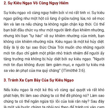
2. Sự Kiêu Ngạo Vô Cùng Nguy Hiểm
Sự kiêu ngạo vô cùng nguy hiểm bởi vì nó rất tinh vi. Sự kiêu
ngạo giống như một hột cỏ lùng ở giữa ruộng lúa; nó sẽ mọc
lên và lan ra nếu chúng ta không ngăn chặn kịp thời. Có thể
bạn bắt đầu chức vụ như một người lãnh đạo khiêm nhường,
nhưng khi bạn “tự hào” về sự khiêm nhường của mình, bạn
không còn khiêm nhường nữa. Kiêu ngạo là một kẻ hủy diệt.
Đấy là lý do tại sao Đức Chúa Trời muốn cho những người
mới tin đạo chỉ gánh một phần nhỏ trách nhiệm để người ấy
tăng trưởng mà không bị hủy diệt bởi sự kiêu ngạo. “Người
mới tin đạo không được làm giám mục, e người tự kiêu mà
sa vào án phạt của ma quỷ chăng” (ITimôthê 3:6).
3. Tránh Xa Cạm Bẫy Của Sự Kiêu Ngạo
Nếu kiêu ngạo là một kẻ thù vô cùng quỉ quyệt và rất khó
phát hiện, thì làm sao chúng ta có thể đề phòng nó? Làm sao
chúng ta có thể ngăn ngừa tội lỗi của loài rắn này? Sau đây
là một vài bước chúng ta phải noi theo để tránh rơi vào cạm