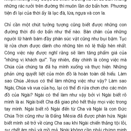
những rác rưởi trên đường thì muôn lần dơ bẩn hơn. Phương
tiện đi lại của thời ấy là lạc đà, lừa, ngựa và con la.
Chỉ cần một chút tưởng tượng cũng biết được những con
đường thời đó dơ bẩn như thế nào. Bàn chân của những
người lữ hành bám đầy phân súc vật cũng như bụi bặm. Tục
lệ rửa chơn được dành cho những tên nô lệ thấp hèn nhất.
Công việc này được nghĩ rằng sẽ làm tăng phẩm giá của
“những vị khách quí”. Tuy nhiên, đây chính là công việc mà
Chúa của chúng ta đã hạ mình xuống và thực hiện. Những
phản ứng quyết liệt của môn đồ là hoàn toàn dễ hiểu. Làm
sao Chúa Jêsus có thể làm những việc như vậy? Làm sao
Ngài, Chúa và vua của họ, lại có thể đi rửa chơn cho các môn
đồ của Ngài? Ngài có thể làm như vậy bởi vì Ngài biết rõ
mình là ai. Ngài biết Cha đã giao phó hết thảy mọi việc trong
tay mình. Ngài biết rõ Ngài đến từ Cha và Ngài là con Đức
Chúa Trời cũng như là Đấng Mêsia đã được phán hứa. Ngài
biết mình sẽ trở về cùng Cha sau khi Ngài chiến thắng tội lỗi,
sự chết âm phủ và mồ mả. Ngài không cần phải chứng minh