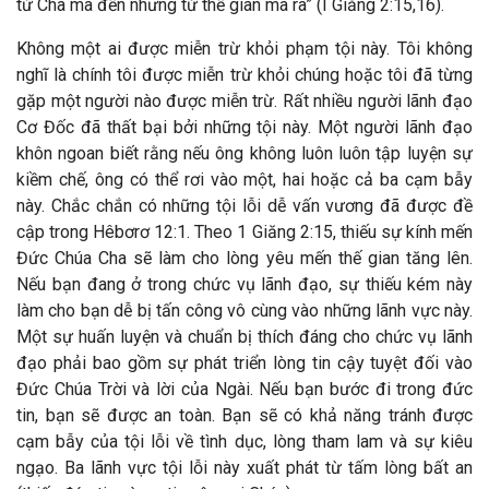
từ Cha mà đến nhưng từ thế gian mà ra” (I Giăng 2:15,16).
Không một ai được miễn trừ khỏi phạm tội này. Tôi không
nghĩ là chính tôi được miễn trừ khỏi chúng hoặc tôi đã từng
gặp một người nào được miễn trừ. Rất nhiều người lãnh đạo
Cơ Đốc đã thất bại bởi những tội này. Một người lãnh đạo
khôn ngoan biết rằng nếu ông không luôn luôn tập luyện sự
kiềm chế, ông có thể rơi vào một, hai hoặc cả ba cạm bẫy
này. Chắc chắn có những tội lỗi dễ vấn vương đã được đề
cập trong Hêbơrơ 12:1. Theo 1 Giăng 2:15, thiếu sự kính mến
Đức Chúa Cha sẽ làm cho lòng yêu mến thế gian tăng lên.
Nếu bạn đang ở trong chức vụ lãnh đạo, sự thiếu kém này
làm cho bạn dễ bị tấn công vô cùng vào những lãnh vực này.
Một sự huấn luyện và chuẩn bị thích đáng cho chức vụ lãnh
đạo phải bao gồm sự phát triển lòng tin cậy tuyệt đối vào
Đức Chúa Trời và lời của Ngài. Nếu bạn bước đi trong đức
tin, bạn sẽ được an toàn. Bạn sẽ có khả năng tránh được
cạm bẫy của tội lỗi về tình dục, lòng tham lam và sự kiêu
ngạo. Ba lãnh vực tội lỗi này xuất phát từ tấm lòng bất an