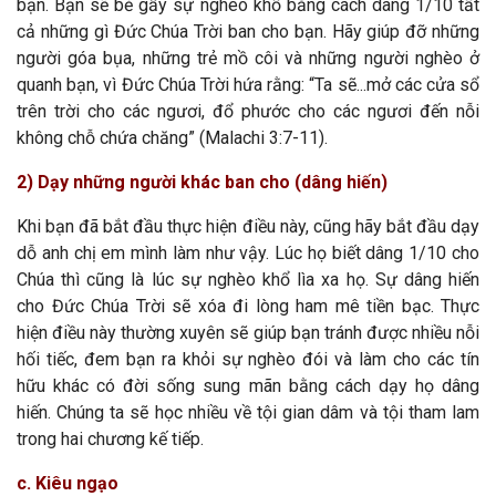
bạn. Bạn sẽ bẻ gẫy sự nghèo khổ bằng cách dâng 1/10 tất
cả những gì Đức Chúa Trời ban cho bạn. Hãy giúp đỡ những
người góa bụa, những trẻ mồ côi và những người nghèo ở
quanh bạn, vì Đức Chúa Trời hứa rằng: “Ta sẽ...mở các cửa sổ
trên trời cho các ngươi, đổ phước cho các ngươi đến nỗi
không chỗ chứa chăng” (Malachi 3:7-11).
2) Dạy những người khác ban cho (dâng hiến)
Khi bạn đã bắt đầu thực hiện điều này, cũng hãy bắt đầu dạy
dỗ anh chị em mình làm như vậy. Lúc họ biết dâng 1/10 cho
Chúa thì cũng là lúc sự nghèo khổ lìa xa họ. Sự dâng hiến
cho Đức Chúa Trời sẽ xóa đi lòng ham mê tiền bạc. Thực
hiện điều này thường xuyên sẽ giúp bạn tránh được nhiều nỗi
hối tiếc, đem bạn ra khỏi sự nghèo đói và làm cho các tín
hữu khác có đời sống sung mãn bằng cách dạy họ dâng
hiến. Chúng ta sẽ học nhiều về tội gian dâm và tội tham lam
trong hai chương kế tiếp.
c. Kiêu ngạo