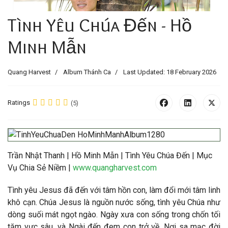
Tình Yêu Chúa Đến - Hồ
Minh Mẫn
Quang Harvest
Album Thánh Ca
Last Updated: 18 February 2026
Ratings
(5)
Trần Nhật Thanh | Hồ Minh Mẫn | Tình Yêu Chúa Đến | Mục
Vụ Chia Sẻ Niềm |
www.quangharvest.com
Tình yêu Jesus đã đến với tâm hồn con, làm đổi mới tâm linh
khô cạn. Chúa Jesus là nguồn nước sống, tình yêu Chúa như
dòng suối mát ngọt ngào. Ngày xưa con sống trong chốn tối
tăm vực sâu, và Ngài đến đem con trở về. Nơi sa mạc đời