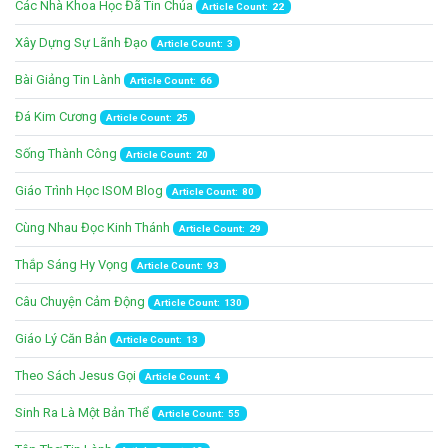
Các Nhà Khoa Học Đã Tin Chúa
Article Count: 22
Xây Dựng Sự Lãnh Đạo
Article Count: 3
Bài Giảng Tin Lành
Article Count: 66
Đá Kim Cương
Article Count: 25
Sống Thành Công
Article Count: 20
Giáo Trình Học ISOM Blog
Article Count: 80
Cùng Nhau Đọc Kinh Thánh
Article Count: 29
Thắp Sáng Hy Vọng
Article Count: 93
Câu Chuyện Cảm Động
Article Count: 130
Giáo Lý Căn Bản
Article Count: 13
Theo Sách Jesus Gọi
Article Count: 4
Sinh Ra Là Một Bản Thể
Article Count: 55