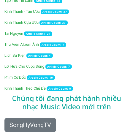
Tập Thơ Tin Lành
Article Count: 13
Kinh Thánh - Tân Ước
Article Count: 27
Kinh Thánh Cựu Ước
Article Count: 39
Tài Nguyên
Article Count: 27
Thư Viện Album Ảnh
Article Count: 7
Lịch Sự Kiện
Article Count: 4
Lời Hứa Cho Cuộc Sống
Article Count: 7
Phim Cơ Đốc
Article Count: 10
Kinh Thánh Theo Chủ Đề
Article Count: 8
Chúng tôi đang phát hành nhiều
nhạc
Music Video mới trên
SongHyVongTV