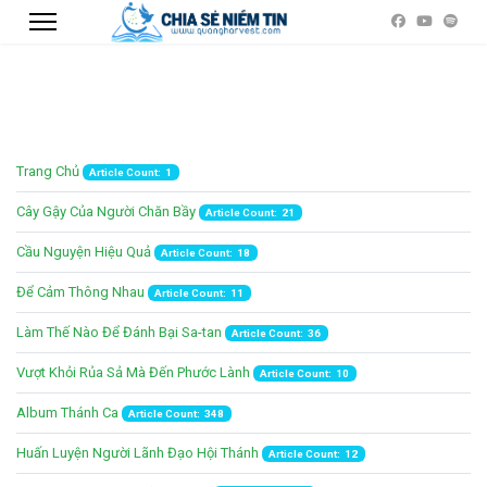
Trang Chủ
Article Count: 1
Cây Gậy Của Người Chăn Bầy
Article Count: 21
Cầu Nguyện Hiệu Quả
Article Count: 18
Để Cảm Thông Nhau
Article Count: 11
Làm Thế Nào Để Đánh Bại Sa-tan
Article Count: 36
Vượt Khỏi Rủa Sả Mà Đến Phước Lành
Article Count: 10
Album Thánh Ca
Article Count: 348
Huấn Luyện Người Lãnh Đạo Hội Thánh
Article Count: 12