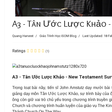
A3 - Tân Ước Lược Khảo -
Quang Harvest
Giáo Trình Học ISOM Blog
Last Updated: 18 Fe
Ratings
(1)
A3 - Tân Ước Lược Khảo - New Testament Sur
Trong loạt bài nầy, tiến sĩ John Amstutz dạy mười b
giảng dạy môn Tân Ước Lược Khảo, sự trình bày của ông
ông còn giữ vai trò chủ yếu trong chương trình truyền 
Church và chương trình huấn luyện của giáo vụ The King’
Thánh Church On The Way.