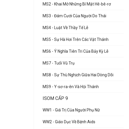
MS2 - Khai Mở Những Bí Mật Hê-bê-rơ
MS3 - Đám Cưới Của Người Do Thái
MS4 - Luật Về Thầy Tế Lễ
MS5 - Sự Hà Hơi Trên Các Vật Thánh
MS6 - Ý Nghĩa Tiên Tri Của Bảy Kỳ Lễ
MS7 - Tuổi Vũ Trụ
MS8 - Sự Thù Nghịch Giữa Hai Dòng Dõi
MS9 - Y-sơ-ra-ên Và Hội Thánh
ISOM CẤP 9
WW1 - Giá Trị Của Người Phụ Nữ
WW2 - Giáo Dục Về Bệnh Aids