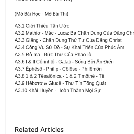
(Mở Bài Học - Mở Bài Thi)
A3.1 Giới Thiệu Tân Ước
A3.2 Mathiơ - Mác - Luca: Ba Chân Dung Của Đấng Chr
A3.3 Giăng - Chân Dung Thứ Tư Của Đấng Christ
A3.4 Công Vụ Sứ Đồ - Sự Khai Triển Của Phúc Âm
A3.5 Rô-ma - Bức Thư Của Phao-lô
A3.6 I & II Côrinhtô - Galati - Sống Bởi Ân Điển
A3.7 Êphêsô - Philíp - Côlôse - Philêmôn
A3.8 1 & 2 Têsalônica - 1 & 2 Timôthê - Tít
A3.9 Hêbơrơ & Giuđê - Thư Tín Tổng Quát
A3.10 Khải Huyền - Hoàn Thành Mọi Sự
Related Articles