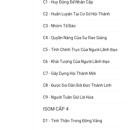
C1 - Huy Ðộng Ðể Nhân Cấp
C2 - Huấn Luyện Tại Cơ Sở Hội Thánh
C3 - Nhóm Tế Bào
C4 - Quyền Năng Của Sự Rao Giảng
C5 - Tính Chính Trực Của Người Lãnh Đạo
C6 - Khải Tượng Của Người Lãnh Đạo
C7 - Gây Dựng Hội Thánh Mới
C8 - Được Soi Dẫn Bởi Đức Thánh Linh
C9 - Người Tuân Giữ Lời Hứa
ISOM CẤP 4
D1 - Tinh Thần Trong Đồng Vắng