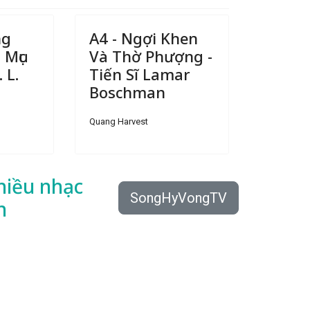
ng
A4 - Ngợi Khen
 Mục
Và Thờ Phượng -
 L.
Tiến Sĩ Lamar
Boschman
Quang Harvest
hiều
nhạc
SongHyVongTV
n