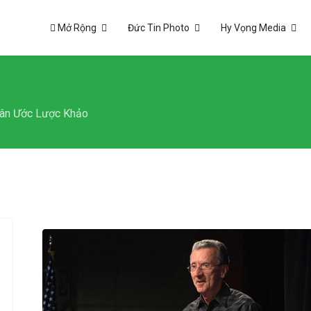
Mở Rộng
Đức Tin Photo
Hy Vọng Media
Tân Ước Lược Khảo