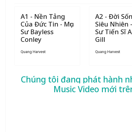
A1 - Nền Tảng
A2 - Đời Số
Của Đức Tin - Mục
Siêu Nhiên -
Sư Bayless
Sư Tiến Sĩ A.
Conley
Gill
Quang Harvest
Quang Harvest
Chúng tôi đang phát hành n
Music Video mới trê