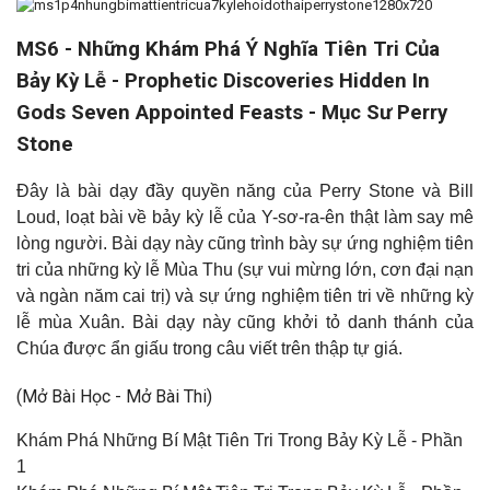
M
S6 - Những Khám Phá Ý Nghĩa Tiên Tri Của
Bảy Kỳ Lễ - Prophetic Discoveries Hidden In
Gods Seven Appointed Feasts - Mục Sư Perry
Stone
Đây là bài dạy đầy quyền năng của Perry Stone và Bill
Loud, loạt bài về bảy kỳ lễ của Y-sơ-ra-ên thật làm say mê
lòng người. Bài dạy này cũng trình bày sự ứng nghiệm tiên
tri của những kỳ lễ Mùa Thu (sự vui mừng lớn, cơn đại nạn
và ngàn năm cai trị) và sự ứng nghiệm tiên tri về những kỳ
lễ mùa Xuân. Bài dạy này cũng khởi tỏ danh thánh của
Chúa được ẩn giấu trong câu viết trên thập tự giá
.
(Mở Bài Học - Mở Bài Thi)
Khám Phá Những Bí Mật Tiên Tri Trong Bảy Kỳ Lễ - Phần
1