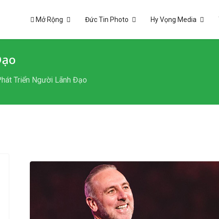
Mở Rộng
Đức Tin Photo
Hy Vọng Media
Đạo
Phát Triển Người Lãnh Đạo