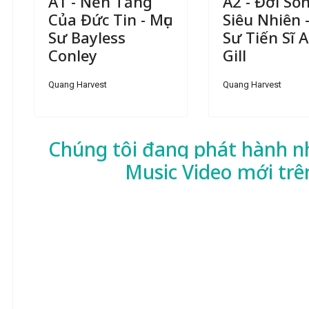
A1 - Nền Tảng
A2 - Đời Số
Của Đức Tin - Mục
Siêu Nhiên -
Sư Bayless
Sư Tiến Sĩ A.
Conley
Gill
Quang Harvest
Quang Harvest
Chúng tôi đang phát hành n
Music Video mới trê