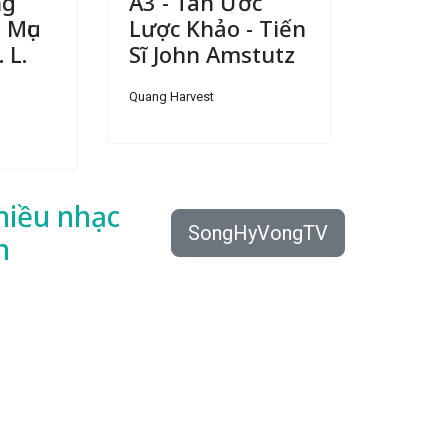
ng
A3 - Tân Ước
 Mục
Lược Khảo - Tiến
 L.
Sĩ John Amstutz
Quang Harvest
hiều
nhạc
SongHyVongTV
n