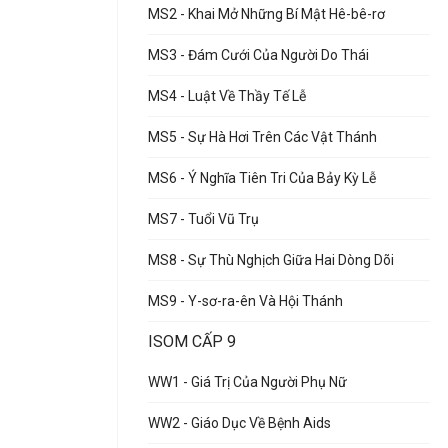
MS2 - Khai Mở Những Bí Mật Hê-bê-rơ
MS3 - Đám Cưới Của Người Do Thái
MS4 - Luật Về Thầy Tế Lễ
MS5 - Sự Hà Hơi Trên Các Vật Thánh
MS6 - Ý Nghĩa Tiên Tri Của Bảy Kỳ Lễ
MS7 - Tuổi Vũ Trụ
MS8 - Sự Thù Nghịch Giữa Hai Dòng Dõi
MS9 - Y-sơ-ra-ên Và Hội Thánh
ISOM CẤP 9
WW1 - Giá Trị Của Người Phụ Nữ
WW2 - Giáo Dục Về Bệnh Aids