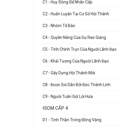
C1 - Huy Ðộng Ðể Nhân Cấp
C2 - Huấn Luyện Tại Cơ Sở Hội Thánh
C3 - Nhóm Tế Bào
C4 - Quyền Năng Của Sự Rao Giảng
C5 - Tính Chính Trực Của Người Lãnh Đạo
C6 - Khải Tượng Của Người Lãnh Đạo
C7 - Gây Dựng Hội Thánh Mới
C8 - Được Soi Dẫn Bởi Đức Thánh Linh
C9 - Người Tuân Giữ Lời Hứa
ISOM CẤP 4
D1 - Tinh Thần Trong Đồng Vắng